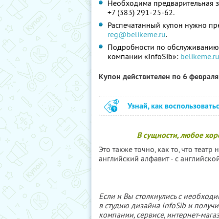
Необходима предварительная за
+7 (383) 291-25-62.
Распечатанный купон нужно пре
reg@belikeme.ru
.
Подробности по обслуживанию 
компании «InfoSib»:
belikeme.r
Купон действителен по 6 феврал
Узнай, как воспользовать
В сущности, любое хор
Это также точно, как то, что театр 
английский алфавит - с английской 
Если и Вы столкнулись с необходи
в студию дизайна InfoSib и полу
компании, сервисе, интернет-маг