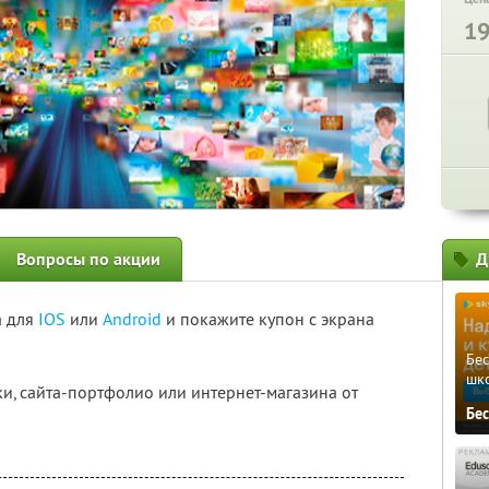
1
Вопросы по акции
Д
а для
IOS
или
Android
и покажите купон с экрана
Бе
шк
ки, сайта-портфолио или интернет-магазина от
Бе