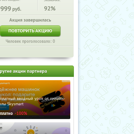
Экономия:
9999
92%
руб.
Акция завершилась
ПОВТОРИТЬ АКЦИЮ
Человек проголосовало: 0
ругие акции партнера
сплатный вводный урок от онлайн-
олы Skysmart
сплатно
-100%