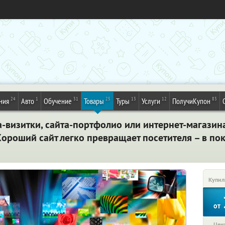
24
1
31
25
13
12
83
ния
Авто
Обучение
Товары
Туры
Услуги
ПолучиКупон
а-визитки, сайта-портфолио или интернет-магази
 Хороший сайт легко превращает посетителя – в по
Купил
от
Цена