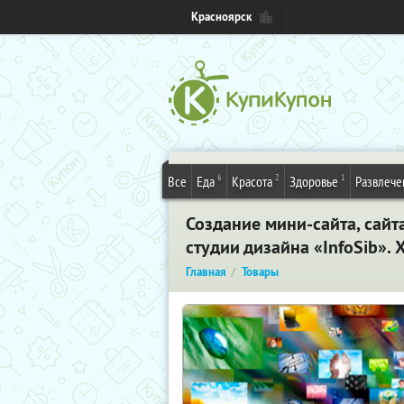
Красноярск
6
2
1
Все
Еда
Красота
Здоровье
Развлече
Создание мини-сайта, сайт
студии дизайна «InfoSib».
Главная
Товары