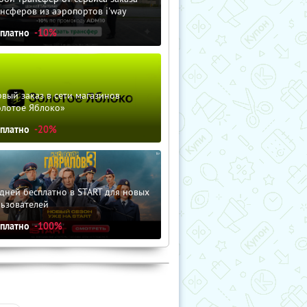
нсферов из аэропортов i'way
сплатно
-10%
вый заказ в сети магазинов
олотое Яблоко»
сплатно
-20%
дней бесплатно в START для новых
льзователей
сплатно
-100%