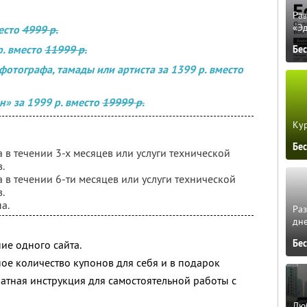
Ра
«Э
место
4999 р.
р. вместо
11999 р.
Бе
фотографа, тамады или артиста за 1399 р. вместо
н» за 1999 р. вместо
19999 р.
Кур
Бе
в течении 3-х месяцев или услуги технической
.
в течении 6-ти месяцев или услуги технической
.
а.
Ра
дне
Бе
ие одного сайта.
ое количество купонов для себя и в подарок
атная инструкция для самостоятельной работы с
Люб