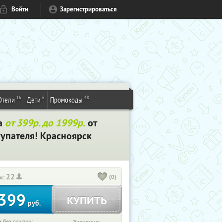
Войти
Зарегистрироваться
16
6
48
Отели
Дети
Промокоды
на
от 399р. до 1999р.
от
купателя! Красноярск
22
(0)
и:
399
КУПИТЬ
руб.
 без скидки: