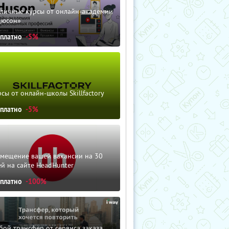
зличные курсы от онлайн-академии
дюсон»
сплатно
-5%
сы от онлайн-школы Skillfactory
сплатно
-5%
змещение вашей вакансии на 30
й на сайте HeadHunter
сплатно
-100%
ой трансфер от сервиса заказа