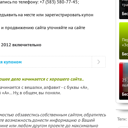
пись по телефону: +7 (383) 380-77-45;
тра
Бе
дъявить на месте или зарегистрировать купон
и продвижению сайта уточняйте на сайте
u
Пер
я 2012 включительно
«З
Бе
ся купоном
ошее дело начинается с хорошего сайта..
25 
по
начинается с вешалки, алфавит - с буквы «А»,
«А»... Ну, в общем, вы поняли.
Бе
мостью обзавестись собственным сайтом, обратитесь
Теги:
чите возможность донести информацию о Вашей
азине или любом другом проекте до максимально