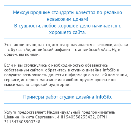
Международные стандарты качества по реально
невысоким ценам!
В сущности, любое хорошее дело начинается с
хорошего сайта.
Это так же точно, как то, что театр начинается с вешалки, алфавит
– с буквы «А», английский алфавит – с английской «А»... Ну, в
общем, вы поняли.
Если и вы столкнулись с необходимостью обзавестись
собственным сайтом, обратитесь в студию дизайна InfoSib и
получите возможность донести информацию о вашей компании,
сервисе, интернет-магазине или любом другом проекте до
максимально широкой аудитории!
Примеры работ студии дизайна InfoSib.
Услуги предоставляет: Индивидуальный предприниматель
Шевнин Никита Сергеевич,
ИНН 540538235432
, ОГРН
311547603900348