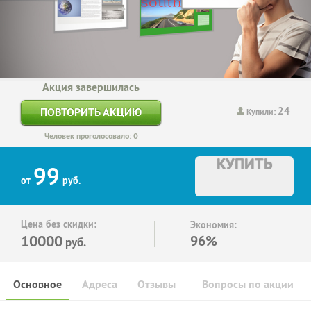
Акция завершилась
24
ПОВТОРИТЬ АКЦИЮ
Купили:
Человек проголосовало: 0
КУПИТЬ
99
от
руб.
Цена без скидки:
Экономия:
10000
96%
руб.
Основное
Адреса
Отзывы
Вопросы по акции