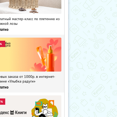
латный мастер-класс по плетению из
жной лозы
латно
%
рвых заказа от 1000р. в интернет-
зине «Улыбка радуги»
латно
0%