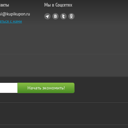
такты
Мы в Соцсетях
si@kupikupon.ru
аться с нами