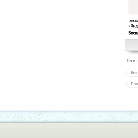
Бесп
«Янд
Бесп
Теги:
Бел
Пол