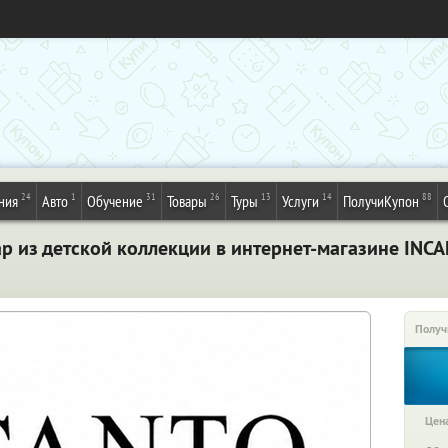
24
1
31
26
13
14
88
ния
Авто
Обучение
Товары
Туры
Услуги
ПолучиКупон
р из детской коллекции в интернет-магазине INC
Получ
Цена