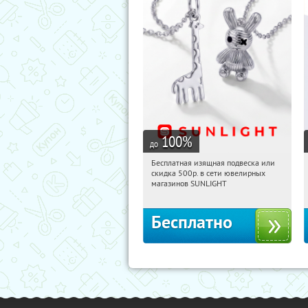
100
%
до
Бесплатная изящная подвеска или
15:06:47
Получили:
74
скидка 500р. в сети ювелирных
Россия
магазинов SUNLIGHT
Бесплатно