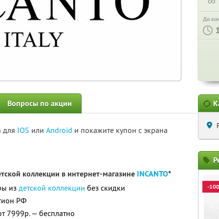
∞
До ко
Вопросы по акции
К
а для
IOS
или
Android
и покажите купон с экрана
Р
етской коллекции в интернет-магазине
INCANTO
*
ры из
детской коллекции
без скидки
-10
гион РФ
от 7999р. — бесплатно