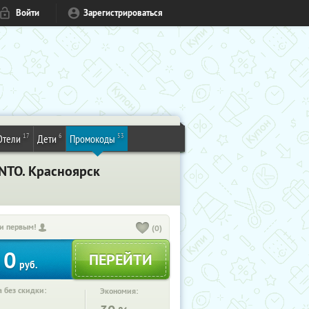
Войти
Зарегистрироваться
17
6
53
Отели
Дети
Промокоды
ANTO. Красноярск
и первым!
(0)
0
руб.
 без скидки:
Экономия: