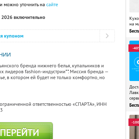
и можно уточнить на
сайте
а 2026 включительно
Кухо
на м
Бесп
ся купоном
-40
НИИ
ьянского бренда нижнего белья, купальников и
х лидеров fashion-индустрии**. Миссия бренда —
е, в котором ей будет не только комфортно, но
Дост
Лавк
серв
с ограниченной ответственностью «СПАРТА»,
ИНН
Бесп
13
-10
ПЕРЕЙТИ