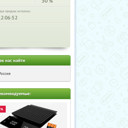
30
%
нца продаж осталось:
:
:
ак нас найти
Россия
екомендуемые:
0%