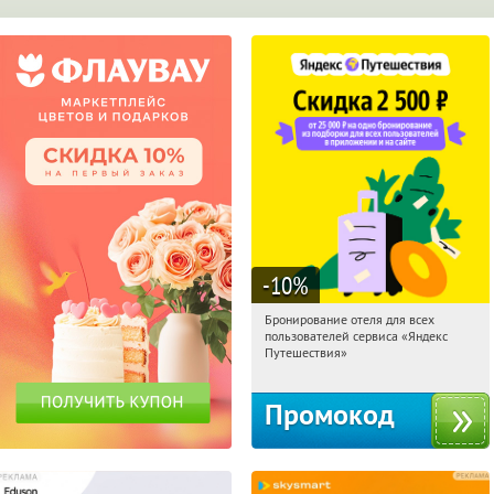
-10
%
Бронирование отеля для всех
15:06:47
Получи первым!
пользователей сервиса «Яндекс
Россия
Путешествия»
Промокод