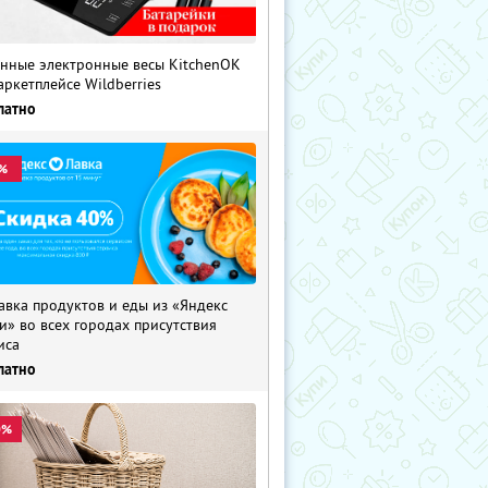
нные электронные весы KitchenOK
аркетплейсе Wildberries
латно
%
авка продуктов и еды из «Яндекс
и» во всех городах присутствия
иса
латно
0%