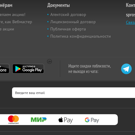
тнёрам
Документы
Кон
елаем акцию!
Агентский договор
spro
е, как Вебмастер
Лицензионный договор
Связ
е акции
Публичная оферта
Политика конфиденциальности
Ищите скидки поблизости,
не выходя из чата: