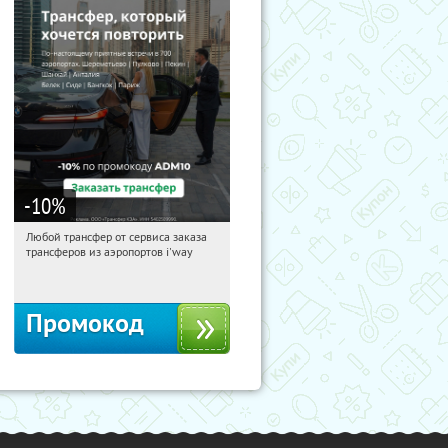
-10
%
Любой трансфер от сервиса заказа
15:06:47
Получи первым!
трансферов из аэропортов i'way
Россия
Промокод