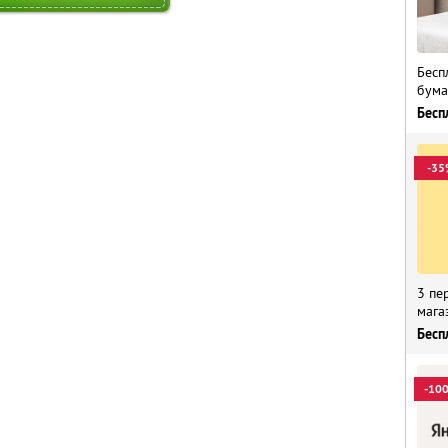
Бесп
бума
Бесп
-35
3 пе
мага
Бесп
-10