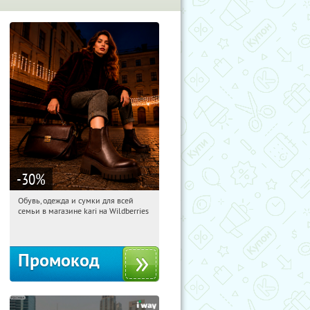
-30
%
Обувь, одежда и сумки для всей
15:06:47
Получили:
32
семьи в магазине kari на Wildberries
Россия
Промокод