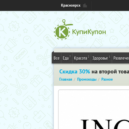
Красноярск
7
2
1
Все
Еда
Красота
Здоровье
Развлече
Скидка 30%
на второй това
Главная
Промокоды
Разное