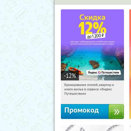
-12
%
Бронирование отелей, квартир и
15:06:47
Получи первым!
иного жилья в сервисе «Яндекс
Россия
Путешествия»
Промокод