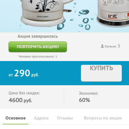
Акция завершилась
5
ПОВТОРИТЬ АКЦИЮ
Купили:
Человек проголосовало: 1
КУПИТЬ
290
от
руб.
Цена без скидки:
Экономия:
4600
60%
руб.
Основное
Адреса
Отзывы
Вопросы по акции