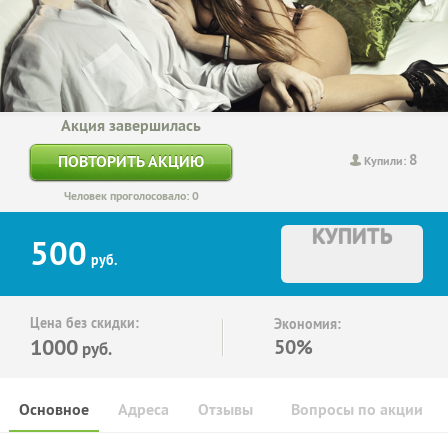
Акция завершилась
8
ПОВТОРИТЬ АКЦИЮ
Купили:
Человек проголосовало: 0
КУПИТЬ
500
руб.
Цена без скидки:
Экономия:
1000
50%
руб.
Основное
Адреса
Отзывы
Вопросы по акции