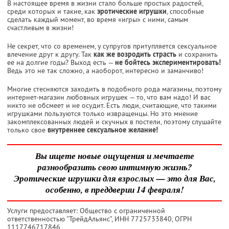
В настоящее время в жизни стало больше простых радостей,
среди которых и такие, как
эротические игрушки
, способные
сделать каждый момент, во время «игры» с ними, самым
счастливым в жизни!
Не секрет, что со временем, у супругов притупляется сексуальное
влечение друг к другу. Так
как же возродить страсть
и сохранить
ее на долгие годы? Выход есть —
не бойтесь экспериментировать!
Ведь это не так сложно, а наоборот, интересно и заманчиво!
Многие стесняются заходить в подобного рода магазины, поэтому
интернет-магазин любовных игрушек — то, что вам надо! И вас
никто не обсмеет и не осудит. Есть люди, считающие, что такими
игрушками пользуются только извращенцы. Но это мнение
закомплексованных людей и скучных в постели, поэтому слушайте
только свое
внутреннее сексуальное желание!
Вы ищете новые ощущения и мечтаете
разнообразить свою интимную жизнь?
Эротические игрушки для взрослых — это для Вас,
особенно, в преддверии 14 февраля!
Услуги предоставляет: Общество с ограниченной
ответственностью "ТрейдАльянс",
ИНН 7725733840
, ОГРН
1117746717846