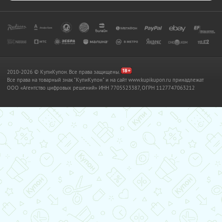
2010-2026 © КупиКупон. Все права защищены.
Все права на товарный знак "КупиКупон" и на сайт www.kupikupon.ru принадлежат
OOO «Агентство цифровых решений» ИНН 7705523387, ОГРН 1127747063212