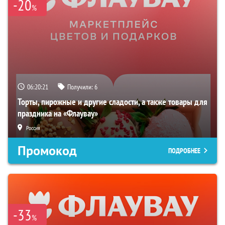
-20
%
06:20:19
Получили:
6
Торты, пирожные и другие сладости, а также товары для
праздника на «Флаувау»
Россия
Промокод
ПОДРОБНЕЕ
-33
%