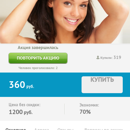
Акция завершилась
319
ПОВТОРИТЬ АКЦИЮ
Купили:
Человек проголосовало: 2
КУПИТЬ
360
руб.
Цена без скидки:
Экономия:
1200
70%
руб.
Основное
Адреса
Отзывы
Вопросы по акции