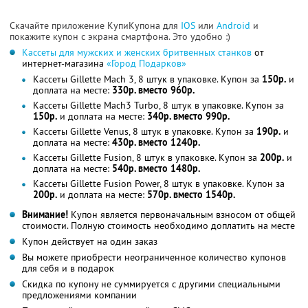
Скачайте приложение КупиКупона для
IOS
или
Android
и
покажите купон с экрана смартфона. Это удобно :)
Кассеты для мужских и женских бритвенных станков
от
интернет-магазина
«Город Подарков»
Кассеты Gillette Mach 3, 8 штук в упаковке. Купон за
150р.
и
доплата на месте:
330р. вместо 960р.
Кассеты Gillette Mach3 Turbo, 8 штук в упаковке. Купон за
150р.
и доплата на месте:
340р. вместо 990р.
Кассеты Gillette Venus, 8 штук в упаковке. Купон за
190р.
и
доплата на месте:
430р. вместо 1240р.
Кассеты Gillette Fusion, 8 штук в упаковке. Купон за
200р.
и
доплата на месте:
540р. вместо 1480р.
Кассеты Gillette Fusion Power, 8 штук в упаковке. Купон за
200р.
и доплата на месте:
570р. вместо 1540р.
Внимание!
Купон является первоначальным взносом от общей
стоимости. Полную стоимость необходимо доплатить на месте
Купон действует на один заказ
Вы можете приобрести неограниченное количество купонов
для себя и в подарок
Скидка по купону не суммируется с другими специальными
предложениями компании