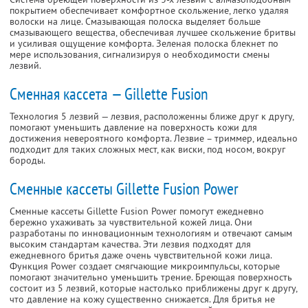
покрытием обеспечивает комфортное скольжение, легко удаляя
волоски на лице. Смазывающая полоска выделяет больше
смазывающего вещества, обеспечивая лучшее скольжение бритвы
и усиливая ощущение комфорта. Зеленая полоска блекнет по
мере использования, сигнализируя о необходимости смены
лезвий.
Сменная кассета — Gillette Fusion
Технология 5 лезвий — лезвия, расположенны ближе друг к другу,
помогают уменьшить давление на поверхность кожи для
достижения невероятного комфорта. Лезвие – триммер, идеально
подходит для таких сложных мест, как виски, под носом, вокруг
бороды.
Сменные кассеты Gillette Fusion Power
Сменные кассеты Gillette Fusion Power помогут ежедневно
бережно ухаживать за чувствительной кожей лица. Они
разработаны по инновационным технологиям и отвечают самым
высоким стандартам качества. Эти лезвия подходят для
ежедневного бритья даже очень чувствительной кожи лица.
Функция Power создает смягчающие микроимпульсы, которые
помогают значительно уменьшить трение. Бреющая поверхность
состоит из 5 лезвий, которые настолько приближены друг к другу,
что давление на кожу существенно снижается. Для бритья не