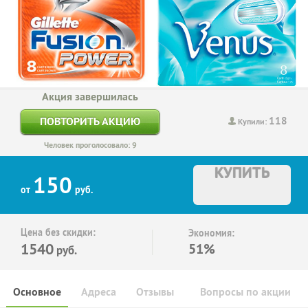
Акция завершилась
118
ПОВТОРИТЬ АКЦИЮ
Купили:
Человек проголосовало: 9
КУПИТЬ
150
от
руб.
Цена без скидки:
Экономия:
1540
51%
руб.
Основное
Адреса
Отзывы
Вопросы по акции