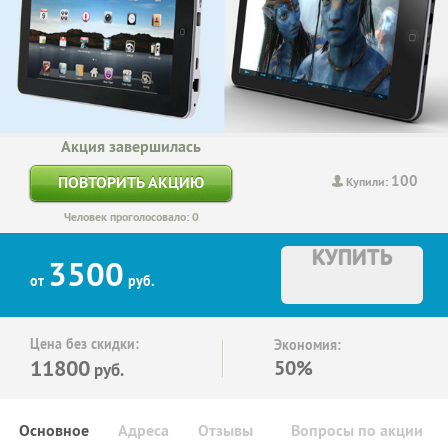
Акция завершилась
100
ПОВТОРИТЬ АКЦИЮ
Купили:
Человек проголосовало: 0
КУПИТЬ
3500
от
руб.
Цена без скидки:
Экономия:
11800
50%
руб.
Основное
Адреса
Отзывы
Вопросы по акции