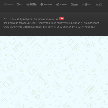
2010-2026 © КупиКупон. Все права защищены.
Все права на товарный знак "КупиКупон" и на сайт www.kupikupon.ru принадлежат
OOO «Агентство цифровых решений» ИНН 7705523387, ОГРН 1127747063212