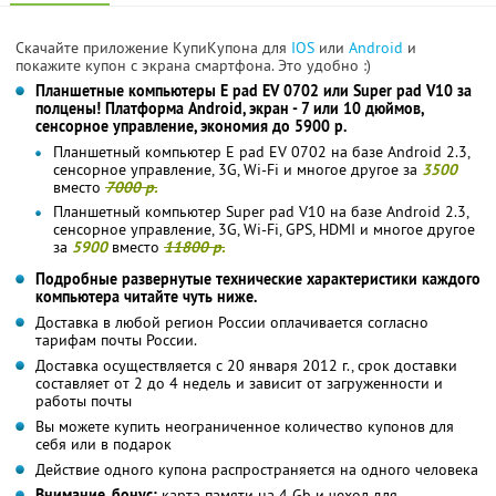
Скачайте приложение КупиКупона для
IOS
или
Android
и
покажите купон с экрана смартфона. Это удобно :)
Планшетные компьютеры E pad EV 0702 или Super pad V10 за
полцены! Платформа Android, экран - 7 или 10 дюймов,
сенсорное управление, экономия до 5900 р.
Планшетный компьютер E pad EV 0702 на базе Android 2.3,
сенсорное управление, 3G, Wi-Fi и многое другое за
3500
вместо
7000 р.
Планшетный компьютер Super pad V10 на базе Android 2.3,
сенсорное управление, 3G, Wi-Fi, GPS, HDMI и многое другое
за
5900
вместо
11800 р.
Подробные развернутые технические характеристики каждого
компьютера читайте чуть ниже.
Доставка в любой регион России оплачивается согласно
тарифам почты России.
Доставка осуществляется с 20 января 2012 г., срок доставки
составляет от 2 до 4 недель и зависит от загруженности и
работы почты
Вы можете купить неограниченное количество купонов для
себя или в подарок
Действие одного купона распространяется на одного человека
Внимание, бонус:
карта памяти на 4 Gb и чехол для