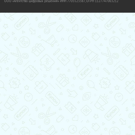
OOO «Агентство цифровых решений» ИНН 7705523387, ОГРН 1127747063212