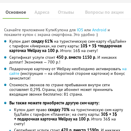
Основное
Адреса
Отзывы
Вопросы по акции
Скачайте приложение КупиКупона для
IOS
или
Android
и
покажите купон с экрана смартфона. Это удобно :)
Купон дает
скидку 61%
на туристическую сим-карту «ГудЛайн»
с тарифом «Америка», на счету карты:
10$ + 3$ +подарочная
карточка Wellpay на 100 р.
Итого: 16$ на счету!
Сертификат услуги стоит
450 р. вместо 1150 р.
И никаких
доплат! Экономия — 700 р.!
Подарочную карточку от Wellpay необходимо активировать
на
сайте
(инструкция — на оборотной стороне карточки) и бонус
зачислится!
Стоимость звонков по стране пребывания внутри сети
составляет 0,29$. Страны, где абонент может принимать
входящие звонки бесплатно: 81 страна.
Вы также можете приобрести другую сим-карту:
Купон дает право
скидку 70%
на туристическую сим-карту
ГудЛайн с тарифом «Планета»; на счету карты:
30$ + 3$
+
подарочная карточка Wellpay на 100 р.
Итого 36$ на
счету!
Сертификат услуги стоит
470 р. вместо 1590р.
И никаких