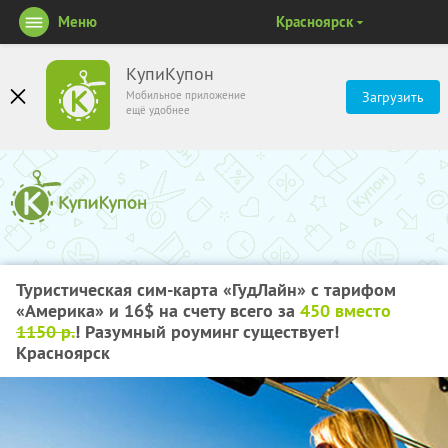
Меню
Красноярск
КупиКупон
Мобильное приложение
Загрузить
ещё удобнее
Туристическая сим-карта «ГудЛайн» с тарифом
«Америка» и 16$ на счету всего за
450 вместо
1150 р.
! Разумный роуминг существует!
Красноярск