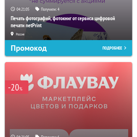
04:21:04
Получили:
4
Печать фотографий, фотокниг от сервиса цифровой
печати netPrint
Россия
Промокод
ПОДРОБНЕЕ
-20
%
04:21:04
Получили:
6