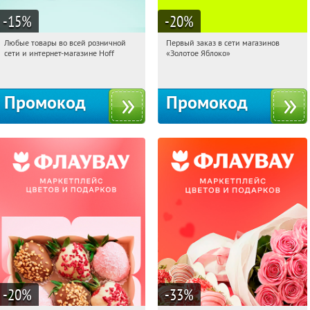
-15
%
-20
%
Любые товары во всей розничной
Первый заказ в сети магазинов
00:17:13
Получили:
83
00:17:13
Получи первым!
сети и интернет-магазине Hoff
«Золотое Яблоко»
Москва, 1-й Волоколамский проезд,
Россия
10с1
Промокод
Промокод
-20
%
-33
%