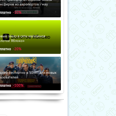
нсферов из аэропортов i'way
сплатно
-10%
вый заказ в сети магазинов
олотое Яблоко»
сплатно
-20%
дней бесплатно в START для новых
льзователей
сплатно
-100%