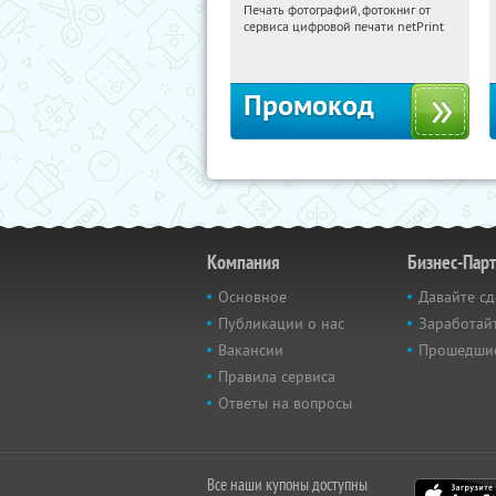
Печать фотографий, фотокниг от
00:17:13
Получили:
4
сервиса цифровой печати netPrint
Россия
Промокод
Компания
Бизнес-Пар
Основное
Давайте сд
Публикации о нас
Заработайт
Вакансии
Прошедши
Правила сервиса
Ответы на вопросы
Все наши купоны доступны