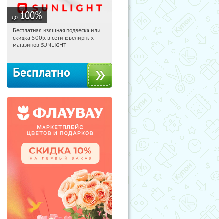
100
%
до
Бесплатная изящная подвеска или
00:17:13
Получили:
73
скидка 500р. в сети ювелирных
Россия
магазинов SUNLIGHT
Бесплатно