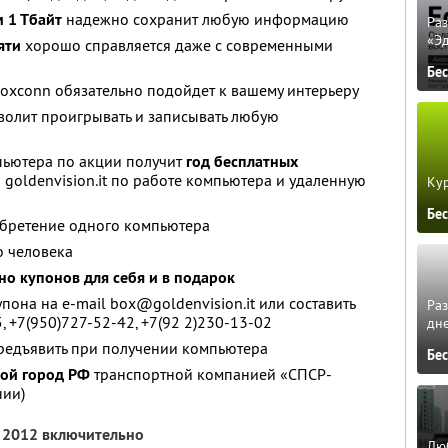
 1 Тбайт
надежно сохранит любую информацию
Ра
«Э
яти
хорошо справляется даже с современными
Бе
oxconn обязательно подойдет к вашему интерьеру
олит проигрывать и записывать любую
ьютера по акции получит
год бесплатных
goldenvision.it по работе компьютера и удаленную
Кур
Бе
обретение одного компьютера
о человека
но купонов для себя и в подарок
она на e-mail box@goldenvision.it или составить
Ра
5, +7(950)727-52-42, +7(92 2)230-13-02
дне
предъявить при получении компьютера
Бе
бой город РФ
транспортной компанией «СПСР-
нии)
я 2012 включительно
Люб