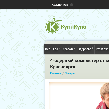
Красноярск
6
2
1
Все
Еда
Красота
Здоровье
Развлече
4-ядерный компьютер от ко
Красноярск
Главная
Товары