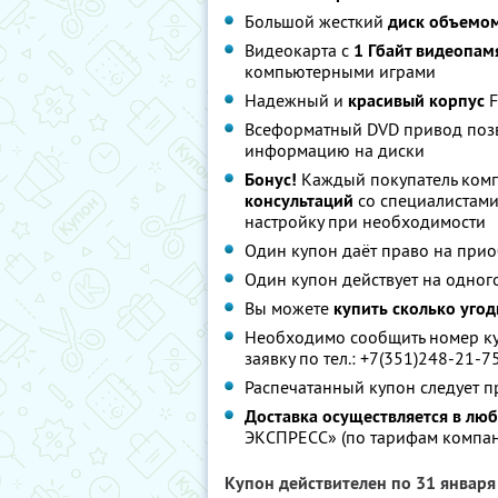
Большой жесткий
диск объемом
Видеокарта с
1 Гбайт видеопам
компьютерными играми
Надежный и
красивый корпус
F
Всеформатный DVD привод позв
информацию на диски
Бонус!
Каждый покупатель комп
консультаций
со специалистами 
настройку при необходимости
Один купон даёт право на при
Один купон действует на одног
Вы можете
купить сколько угод
Необходимо сообщить номер куп
заявку по тел.: +7(351)248-21-7
Распечатанный купон следует 
Доставка осуществляется в лю
ЭКСПРЕСС» (по тарифам компа
Купон действителен по 31 январ