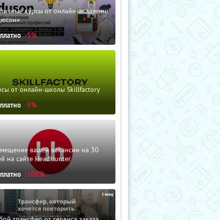
зличные курсы от онлайн-академии
дюсон»
сплатно
-5%
сы от онлайн-школы Skillfactory
сплатно
-5%
змещение вашей вакансии на 30
й на сайте HeadHunter
сплатно
-100%
ой трансфер от сервиса заказа