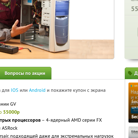
5
Вопросы по акции
Д
а для
IOS
или
Android
и покажите купон с экрана
Бе
ании GV
шк
то
55000р
Бе
стрых процессоров
– 4-ядерный AMD серии FX
и ASRock
rsair, подходящей даже для экстремальных нагрузок