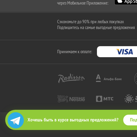
через Мобильное Приложение:
Сэкономьте до 90% при любых покупках
Подпишитесь на самые выгодные предложения
Принимаем к оплате:
Под
Хочешь быть в курсе выгодных предложений?
2010-2026 © КупиКупон. Все права защищены.
Все права на товарный знак "КупиКупон" и на сайт