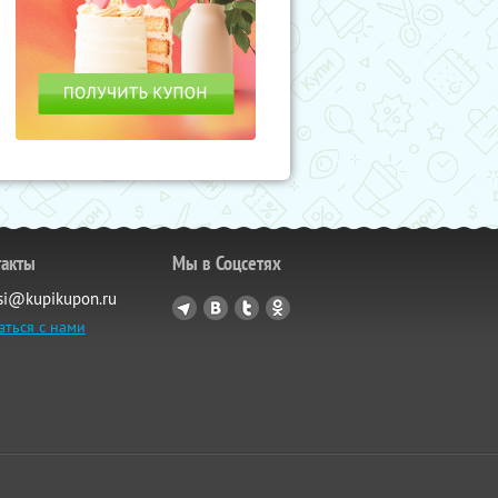
такты
Мы в Соцсетях
si@kupikupon.ru
аться с нами