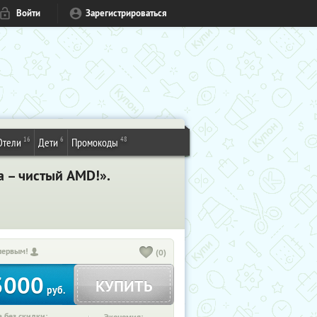
Войти
Зарегистрироваться
16
6
48
Отели
Дети
Промокоды
а – чистый AMD!».
первым!
(0)
3000
КУПИТЬ
руб.
 без скидки: