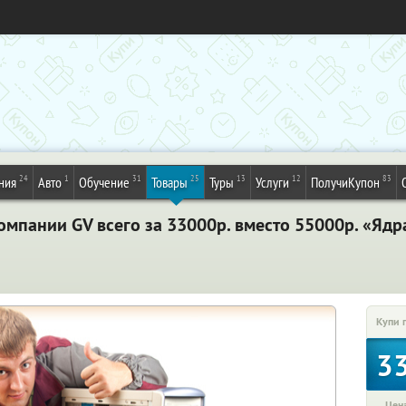
24
1
31
25
13
12
83
ния
Авто
Обучение
Товары
Туры
Услуги
ПолучиКупон
мпании GV всего за 33000р. вместо 55000р. «Ядр
Купи 
3
Цена