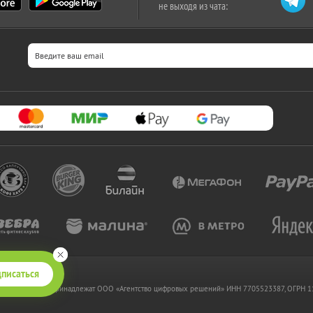
не выходя из чата:
писаться
 www.kupikupon.ru принадлежат OOO «Агентство цифровых решений» ИНН 7705523387, ОГРН