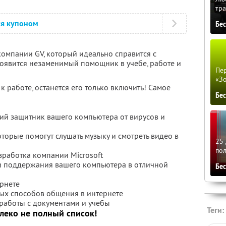
тра
ся купоном
Бе
омпании GV, который идеально справится с
оявится незаменимый помощник в учебе, работе и
Пер
«З
к работе, останется его только включить! Самое
Бе
ший защитник вашего компьютера от вирусов и
оторые помогут слушать музыку и смотреть видео в
25 
по
зработка компании Microsoft
 и поддержания вашего компьютера в отличной
Бе
ернете
ных способов общения в интернете
работы с документами и учебы
Теги:
алеко не полный список!