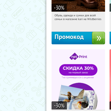
-30
%
Обувь, одежда и сумки для всей
00:17:13
Получили:
30
семьи в магазине kari на Wildberries
Россия
Промокод
-30
%