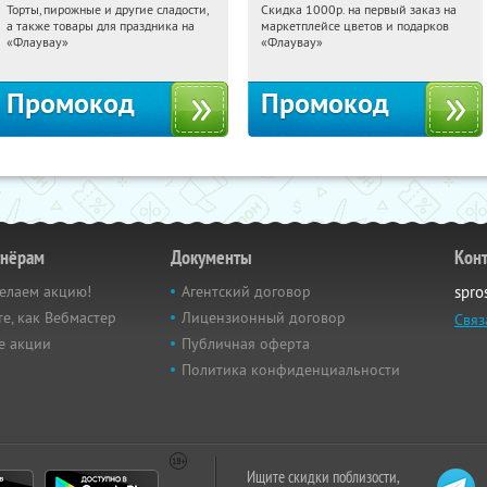
Торты, пирожные и другие сладости,
Скидка 1000р. на первый заказ на
00:17:13
Получили:
6
00:17:13
Получили:
18
а также товары для праздника на
маркетплейсе цветов и подарков
Россия
Россия
«Флаувау»
«Флаувау»
Промокод
Промокод
тнёрам
Документы
Кон
елаем акцию!
Агентский договор
spro
е, как Вебмастер
Лицензионный договор
Связ
е акции
Публичная оферта
Политика конфиденциальности
Ищите скидки поблизости,