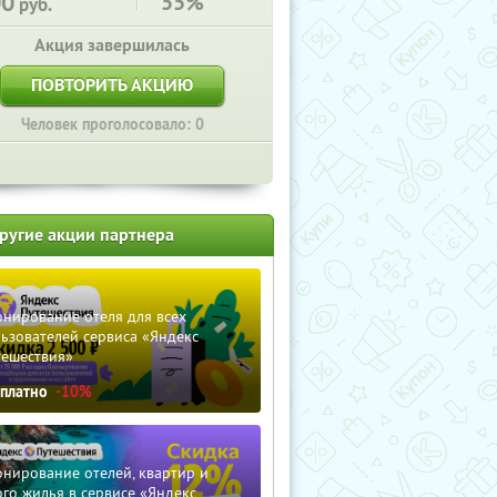
00
55%
руб.
Акция завершилась
ПОВТОРИТЬ АКЦИЮ
Человек проголосовало: 0
ругие акции партнера
нирование отеля для всех
ьзователей сервиса «Яндекс
тешествия»
сплатно
-10%
нирование отелей, квартир и
го жилья в сервисе «Яндекс