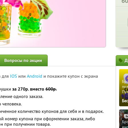
6
Вопросы по акции
Д
а для
IOS
или
Android
и покажите купон с экрана
Бро
пол
грушки
за 270р. вместо
600р.
Пу
ление одного заказа.
Бе
 человека.
ченное количество купонов для себя и в подарок.
й номер купона при оформлении заказа, либо
Бро
н при получении товара.
ино