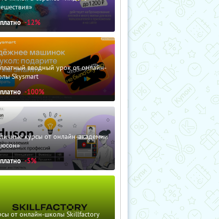
тешествия»
сплатно
-12%
сплатный вводный урок от онлайн-
олы Skysmart
сплатно
-100%
зличные курсы от онлайн-академии
дюсон»
сплатно
-5%
сы от онлайн-школы Skillfactory