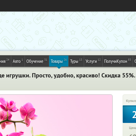
24
1
31
26
13
12
83
ния
Авто
Обучение
Товары
Туры
Услуги
ПолучиКупон
де игрушки. Просто, удобно, красиво! Скидка 55%
Купил
Цена