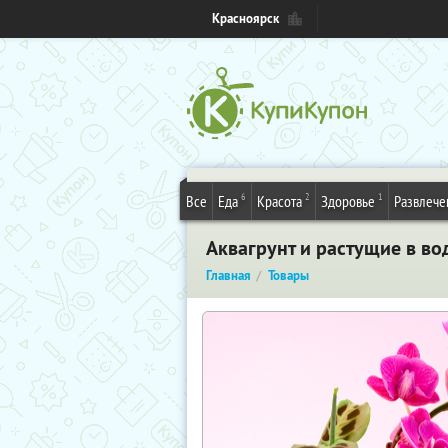
Красноярск
6
2
1
Все
Еда
Красота
Здоровье
Развлече
Аквагрунт и растущие в во
Главная
Товары