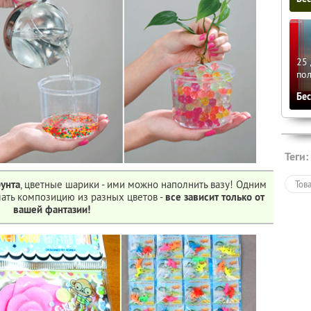
25 
по
Бе
Теги:
рунта
, цветные шарики - ими можно наполнить вазу! Одним
Тов
ать композицию из разных цветов -
все зависит только от
вашей фантазии!