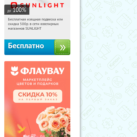
100
%
до
Бесплатная изящная подвеска или
16:20:09
Получили:
74
скидка 500р. в сети ювелирных
Россия
магазинов SUNLIGHT
Бесплатно