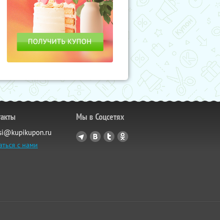
такты
Мы в Соцсетях
si@kupikupon.ru
аться с нами