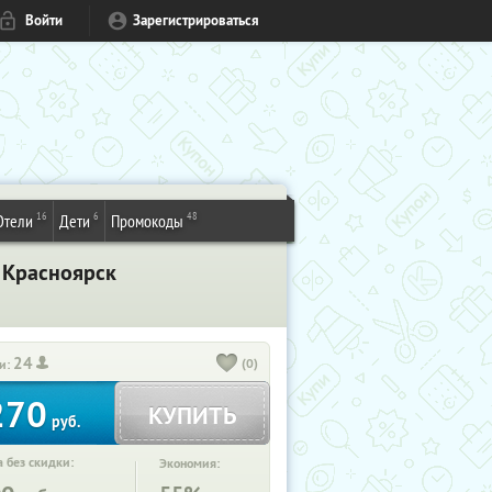
Войти
Зарегистрироваться
16
6
48
Отели
Дети
Промокоды
. Красноярск
24
(0)
и:
270
КУПИТЬ
руб.
 без скидки:
Экономия: