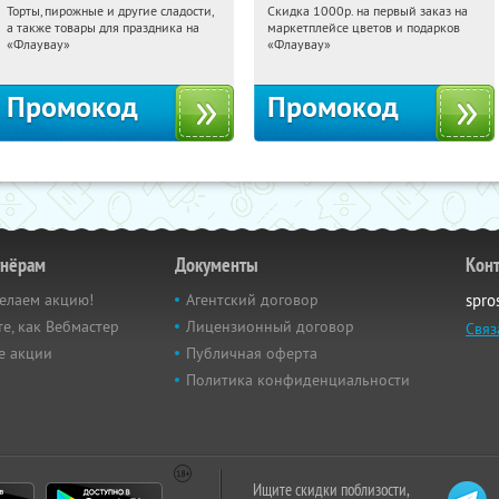
Торты, пирожные и другие сладости,
Скидка 1000р. на первый заказ на
16:20:09
Получили:
6
16:20:09
Получили:
18
а также товары для праздника на
маркетплейсе цветов и подарков
Россия
Россия
«Флаувау»
«Флаувау»
Промокод
Промокод
тнёрам
Документы
Кон
елаем акцию!
Агентский договор
spro
е, как Вебмастер
Лицензионный договор
Связ
е акции
Публичная оферта
Политика конфиденциальности
Ищите скидки поблизости,