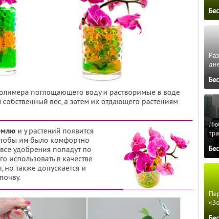
Бе
Ра
дне
Бе
 полимера поглощающего воду и растворимые в воде
 собственный вес, а затем их отдающего растениям
Люб
землю
и у растений появится
тра
чтобы им было комфортно
 (все удобрения попадут по
Бе
о использовать в качестве
, но также допускается и
почву.
Пер
«З
Бе