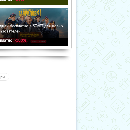
дней бесплатно в START для новых
льзователей
сплатно
-100%
ары