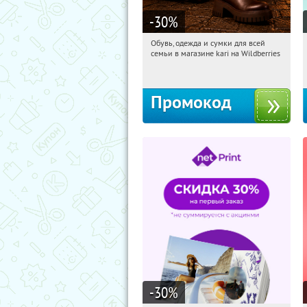
-30
%
Обувь, одежда и сумки для всей
16:20:09
Получили:
32
семьи в магазине kari на Wildberries
Россия
Промокод
-30
%