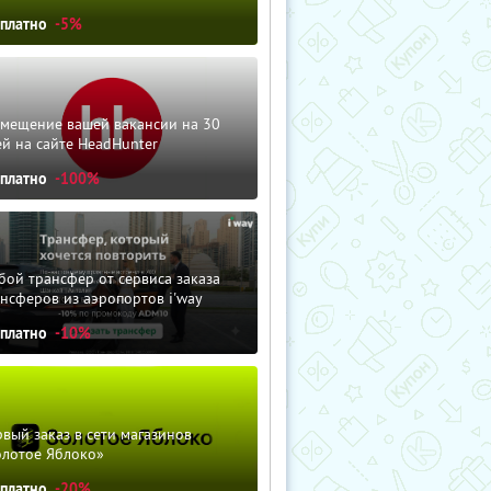
сплатно
-5%
змещение вашей вакансии на 30
й на сайте HeadHunter
сплатно
-100%
ой трансфер от сервиса заказа
нсферов из аэропортов i'way
сплатно
-10%
вый заказ в сети магазинов
олотое Яблоко»
сплатно
-20%