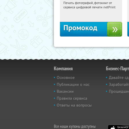
Печать фотографий, фотокниг от
16:20:09
Получили:
4
сервиса цифровой печати netPrint
Россия
Промокод
Компания
Бизнес-Пар
Основное
Давайте сд
Публикации о нас
Заработайт
Вакансии
Прошедши
Правила сервиса
Ответы на вопросы
Все наши купоны доступны