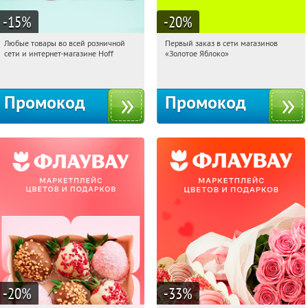
-15
%
-20
%
Любые товары во всей розничной
Первый заказ в сети магазинов
16:20:09
Получили:
83
16:20:09
Получи первым!
сети и интернет-магазине Hoff
«Золотое Яблоко»
Москва, 1-й Волоколамский проезд,
Россия
10с1
Промокод
Промокод
-20
%
-33
%