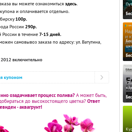
аказа вы можете ознакомиться
здесь
.
Пу
 купона и оплачивается отдельно.
Бе
ибирску
100р.
орода России
290р.
й России в течение
7-15 дней.
Бе
жен самовывоз заказа по адресу: ул. Ватутина,
шк
Бе
я 2012 включительно
ся купоном
Ра
«Э
янно озадачивает процесс полива?
А может быть,
Бе
добираться до высокостоящего цветка?
Ответ
евиден - аквагрунт!
Кур