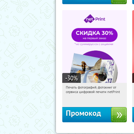
-30
%
Печать фотографий, фотокниг от
17:51:55
Получили:
4
сервиса цифровой печати netPrint
Россия
Промокод