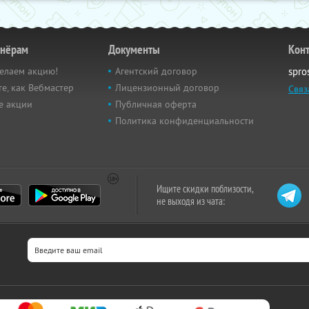
тнёрам
Документы
Кон
елаем акцию!
Агентский договор
spro
е, как Вебмастер
Лицензионный договор
Связ
е акции
Публичная оферта
Политика конфиденциальности
Ищите скидки поблизости,
не выходя из чата: