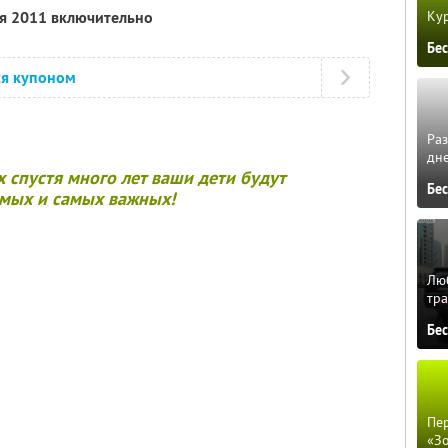
Кур
ря 2011 включительно
Бе
ся купоном
Ра
дне
 спустя много лет ваши дети будут
Бе
имых и самых важных!
Люб
тра
Бе
Пер
«З