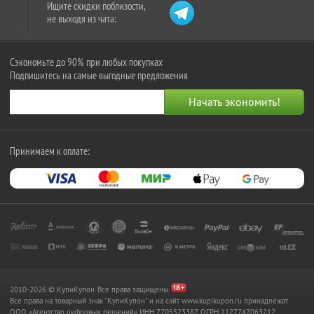
Ищите скидки поблизости,
не выходя из чата:
Сэкономьте до 90% при любых покупках
Подпишитесь на самые выгодные предложения
Принимаем к оплате:
2010-2026 © КупиКупон. Все права защищены.
Все права на товарный знак "КупиКупон" и на сайт www.kupikupon.ru принадлежат
OOO «Агентство цифровых решений» ИНН 7705523387, ОГРН 1127747063212