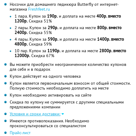
Носочки для домашнего педикюра Butterfly от интернет-
магазина
Freshfeet.ru
1 пара. Купон за
190р.
и доплата на месте
400р. вместо
1200р.
Скидка 51%
2 пары. Купон за
290р.
и доплата на месте
800р. вместо
2400р.
Скидка 55%
4 пары. Купон за
590р.
и доплата на месте
1400р. вместо
4800р.
Скидка 59%
10 пар. Купон за
1190р.
и доплата на месте
2800р. вместо
12000р.
Скидка 67%
Вы можете приобрести неограниченное количество купонов
для себя и в подарок
Купон действует на одного человека
Купон является первоначальным взносом от общей стоимости.
Полную стоимость необходимо доплатить на месте
Купон необходимо активировать на сайте
Скидка по купону не суммируется с другими специальными
предложениями компании
Условия и сроки доставки:
Имеются противопоказания. Необходимо
проконсультироваться со специалистом
Прайс-лист