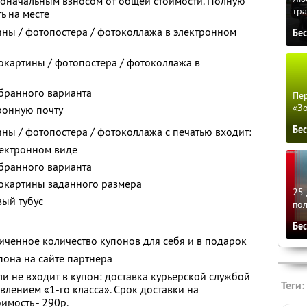
воначальным взносом от общей стоимости. Полную
тра
ь на месте
ины / фотопостера / фотоколлажа в электронном
Бе
окартины / фотопостера / фотоколлажа в
бранного варианта
Пер
«З
ронную почту
Бе
ины / фотопостера / фотоколлажа с печатью входит:
лектронном виде
бранного варианта
окартины заданного размера
25 
вый тубус
по
Бе
ченное количество купонов для себя и в подарок
она на сайте партнера
и не входит в купон: доставка курьерской службой
Теги:
влением «1-го класса». Срок доставки на
имость - 290р.