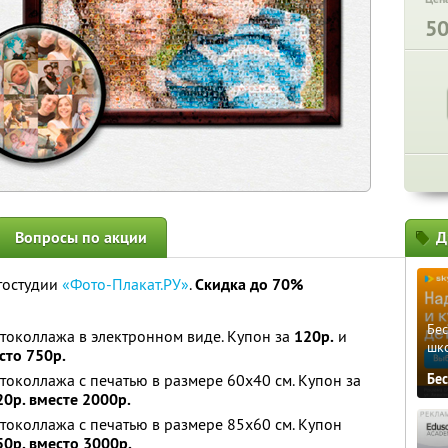
5
Вопросы по акции
Д
тостудии
«Фото-Плакат.РУ»
.
Скидка до 70%
Бе
токоллажа в электронном виде. Купон за
120р.
и
шк
сто 750р.
токоллажа с печатью в размере 60x40 см. Купон за
Бе
20р. вместе 2000р.
токоллажа с печатью в размере 85x60 см. Купон
50р. вместо 3000р.