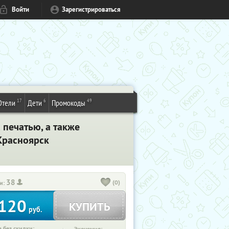
Войти
Зарегистрироваться
17
6
49
Отели
Дети
Промокоды
 печатью, а также
Красноярск
38
(0)
и:
120
КУПИТЬ
руб.
 без скидки: