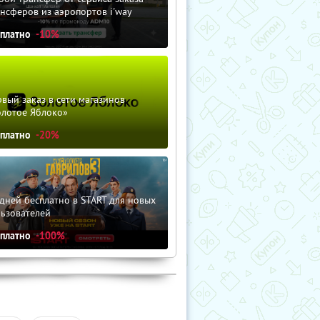
нсферов из аэропортов i'way
сплатно
-10%
вый заказ в сети магазинов
олотое Яблоко»
сплатно
-20%
дней бесплатно в START для новых
льзователей
сплатно
-100%