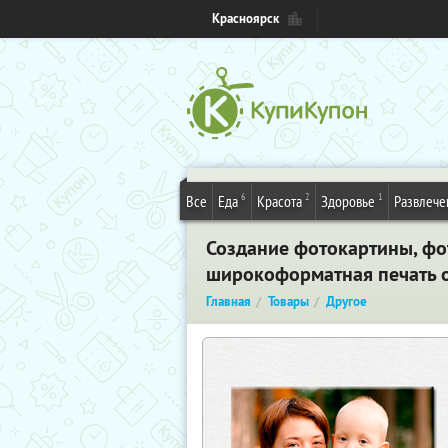
Красноярск
6
2
1
Все
Еда
Красота
Здоровье
Развлече
Создание фотокартины, фот
широкоформатная печать о
Главная
Товары
Другое