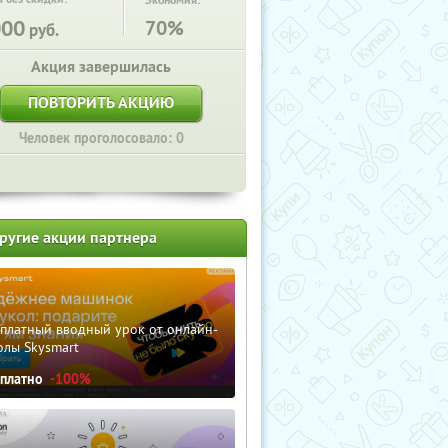
Экономия:
000
70%
руб.
Акция завершилась
ПОВТОРИТЬ АКЦИЮ
Человек проголосовало: 0
ругие акции партнера
сплатный вводный урок от онлайн-
олы Skysmart
сплатно
-100%