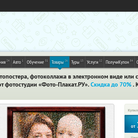
24
1
31
26
13
12
84
ния
Авто
Обучение
Товары
Туры
Услуги
ПолучиКупон
опостера, фотоколлажа в электронном виде или с
т фотостудии «Фото-Плакат.РУ».
Скидка до 70%
. 
Купил
от
Цена