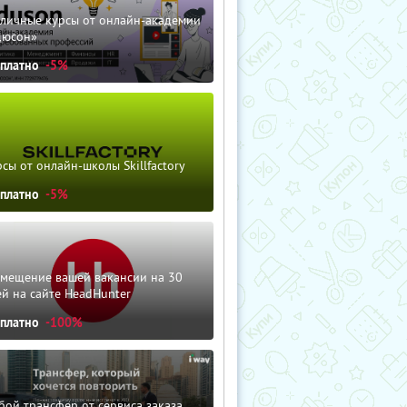
зличные курсы от онлайн-академии
дюсон»
сплатно
-5%
сы от онлайн-школы Skillfactory
сплатно
-5%
змещение вашей вакансии на 30
й на сайте HeadHunter
сплатно
-100%
ой трансфер от сервиса заказа