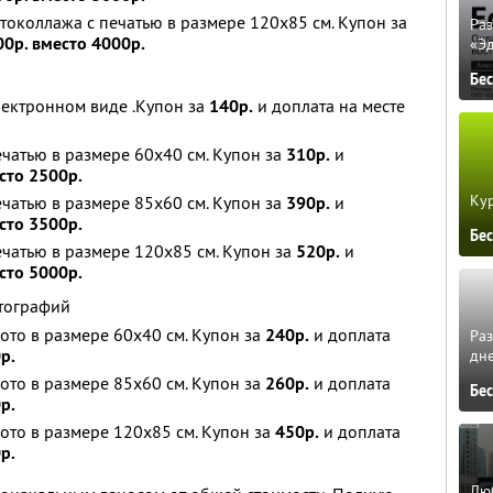
токоллажа с печатью в размере 120x85 см. Купон за
Ра
00р. вместо 4000р.
«Э
Бе
лектронном виде .Купон за
140р.
и доплата на месте
чатью в размере 60x40 см. Купон за
310р.
и
сто 2500р.
Кур
чатью в размере 85x60 см. Купон за
390р.
и
сто 3500р.
Бе
чатью в размере 120x85 см. Купон за
520р.
и
сто 5000р.
тографий
ото в размере 60x40 см. Купон за
240р.
и доплата
Ра
р.
дне
ото в размере 85x60 см. Купон за
260р.
и доплата
Бе
р.
фото в размере 120x85 см. Купон за
450р.
и доплата
р.
Люб