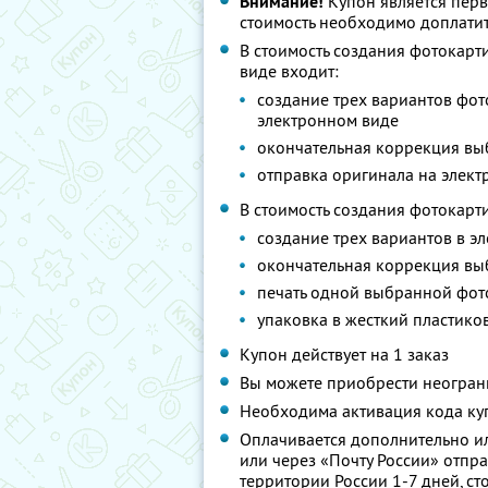
Внимание!
Купон является пер
стоимость необходимо доплатит
В стоимость создания фотокарт
виде входит:
создание трех вариантов фот
электронном виде
окончательная коррекция вы
отправка оригинала на элект
В стоимость создания фотокарт
создание трех вариантов в э
окончательная коррекция вы
печать одной выбранной фот
упаковка в жесткий пластико
Купон действует на 1 заказ
Вы можете приобрести неограни
Необходима активация кода куп
Оплачивается дополнительно ил
или через «Почту России» отпра
территории России 1-7 дней, сто