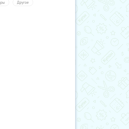
ары
Другое