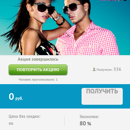
Акция завершилась
336
ПОВТОРИТЬ АКЦИЮ
Получили:
Человек проголосовало: 1
ПОЛУЧИТЬ
0
руб.
Цена без скидки:
Экономия:
∞
80
%