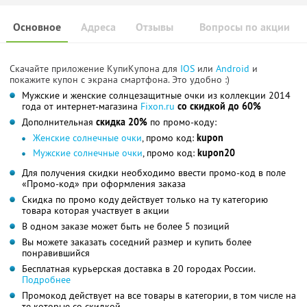
Основное
Адреса
Отзывы
Вопросы по акции
Скачайте приложение КупиКупона для
IOS
или
Android
и
покажите купон с экрана смартфона. Это удобно :)
Мужские и женские солнцезащитные очки из коллекции 2014
года от интернет-магазина
Fixon.ru
со скидкой до 60%
Дополнительная
скидка 20%
по промо-коду:
Женские солнечные очки
, промо код:
kupon
Мужские солнечные очки
, промо код:
kupon20
Для получения скидки необходимо ввести промо-код в поле
«Промо-код» при оформления заказа
Скидка по промо коду действует только на ту категорию
товара которая участвует в акции
В одном заказе может быть не более 5 позиций
Вы можете заказать соседний размер и купить более
понравившийся
Бесплатная курьерская доставка в 20 городах России.
Подробнее
Промокод действует на все товары в категории, в том числе на
те которые со скидкой