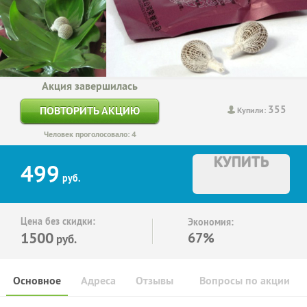
Акция завершилась
355
ПОВТОРИТЬ АКЦИЮ
Купили:
Человек проголосовало: 4
КУПИТЬ
499
руб.
Цена без скидки:
Экономия:
1500
67%
руб.
Основное
Адреса
Отзывы
Вопросы по акции