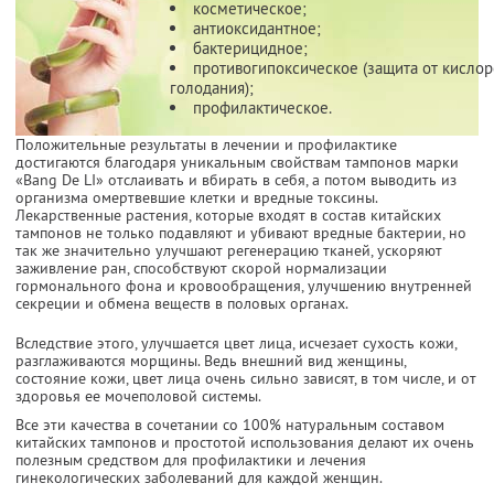
косметическое;
антиоксидантное;
бактерицидное;
противогипоксическое (защита от кисло
голодания);
профилактическое.
Положительные результаты в лечении и профилактике
достигаются благодаря уникальным свойствам тампонов марки
«Bang De LI» отслаивать и вбирать в себя, а потом выводить из
организма омертвевшие клетки и вредные токсины.
Лекарственные растения, которые входят в состав китайских
тампонов не только подавляют и убивают вредные бактерии, но
так же значительно улучшают регенерацию тканей, ускоряют
заживление ран, способствуют скорой нормализации
гормонального фона и кровообращения, улучшению внутренней
секреции и обмена веществ в половых органах.
Вследствие этого, улучшается цвет лица, исчезает сухость кожи,
разглаживаются морщины. Ведь внешний вид женщины,
состояние кожи, цвет лица очень сильно зависят, в том числе, и от
здоровья ее мочеполовой системы.
Все эти качества в сочетании со 100% натуральным составом
китайских тампонов и простотой использования делают их очень
полезным средством для профилактики и лечения
гинекологических заболеваний для каждой женщин.