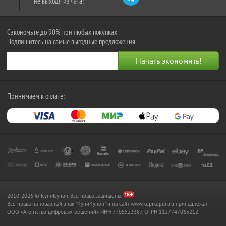
не выходя из чата:
Сэкономьте до 90% при любых покупках
Подпишитесь на самые выгодные предложения
Принимаем к оплате:
2010-2026 © КупиКупон. Все права защищены.
Все права на товарный знак "КупиКупон" и на сайт www.kupikupon.ru принадлежат
OOO «Агентство цифровых решений» ИНН 7705523387, ОГРН 1127747063212