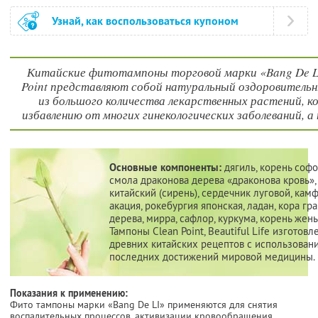
Узнай, как воспользоваться купоном
Китайские фитотампоны торговой марки «Bang De LI» -
Point представляют собой натуральный оздоровитель
из большого количества лекарственных растений, 
избавлению от многих гинекологических заболеваний, 
Основные компоненты:
дягиль, корень софо
смола драконова дерева «драконова кровь»,
китайский (сирень), сердечник луговой, кам
акация, рокебургия японская, ладан, кора гр
дерева, мирра, сафлор, куркума, корень жень
Тампоны Clean Point, Beautiful Life изготов
древних китайских рецептов с использован
последних достижений мировой медицины.
Показания к применению:
Фито тампоны марки «Bang De LI» применяются для снятия
воспалительных процессов, активизации кровообращения