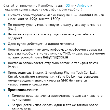
Скачайте приложение КупиКупона для
IOS
или
Android
и
покажите купон с экрана смартфона. Это удобно :)
Фито-тампоны торговой марки Bang De Li — Beautiful Life или
Clear Point за
499р.
вместо
1500р.
По одному купону можно получить одну упаковку тампонов
(6шт.)
Вы можете купить сколько угодно купонов для себя и в
подарок!
Один купон действует на одного человека
Получить дополнительную информацию, оформить заказ на
доставку (сообщить номер купона, ФИО, индекс, адрес) можно
по электронной почте
beaytiful@bk.ru
Доставка оплачивается отдельно согласно тарифам почты
России
Производитель Shaanxi Zhongbang Pharma-Tech Co., Ltd.,
Китай. Китайские тампоны т.м. «Bang De Li» подтверждены
международным знаком качества GMP. Не является
лекарственным средством.
Противопоказания:
Тампоны предназначены исключительно для вагинального
применения
Запрещается использовать один и тот же тампон более
одного раза