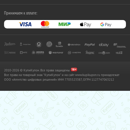
Принимаем к оплате:
2010-2026 © КупиКупон. Все права защищены.
Все права на товарный знак "КупиКупон" и на сайт www.kupikupon.ru принадлежат
OOO «Агентство цифровых решений» ИНН 7705523387, ОГРН 1127747063212