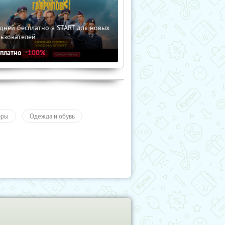
дней бесплатно в START для новых
льзователей
сплатно
-100%
ары
Одежда и обувь