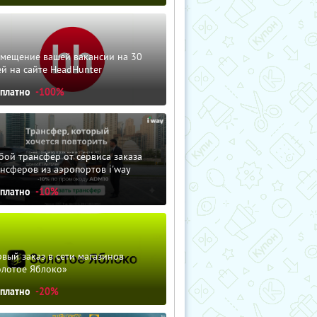
змещение вашей вакансии на 30
й на сайте HeadHunter
сплатно
-100%
ой трансфер от сервиса заказа
нсферов из аэропортов i'way
сплатно
-10%
вый заказ в сети магазинов
олотое Яблоко»
сплатно
-20%