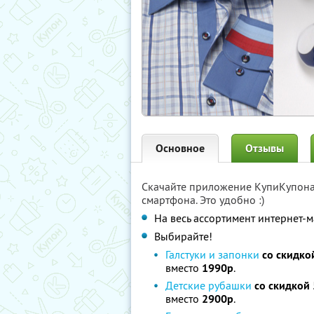
Основное
Отзывы
Скачайте приложение КупиКупон
смартфона. Это удобно :)
На весь ассортимент интернет-м
Выбирайте!
Галстуки и запонки
со скидко
вместо
1990р
.
Детские рубашки
со скидкой
вместо
2900р
.