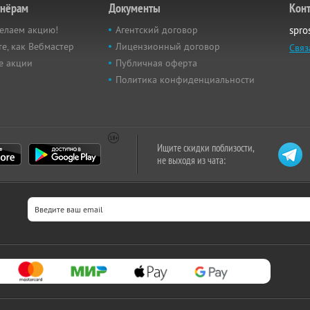
тнёрам
Документы
Кон
елаем акцию!
Агентский договор
spro
е, как Вебмастер
Лицензионный договор
Связ
е акции
Публичная оферта
Политика конфиденциальности
Ищите скидки поблизости,
не выходя из чата: