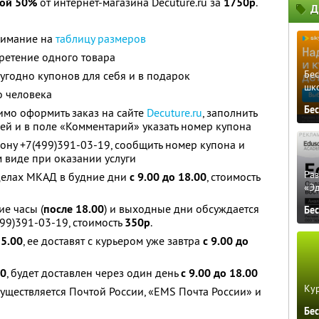
кой 50%
от интернет-магазина Decuture.ru за
1750р
.
Д
нимание на
таблицу размеров
ретение одного товара
Бе
угодно купонов для себя и в подарок
шк
о человека
Бе
имо оформить заказ на сайте
Decuture.ru
, заполнить
й и в поле «Комментарий» указать номер купона
фону +7(499)391-03-19, сообщить номер купона и
м виде при оказании услуги
Ра
еделах МКАД в будние дни
с 9.00 до 18.00
, стоимость
«Э
ие часы (
после 18.00
) и выходные дни обсуждается
Бе
99)391-03-19, стоимость
350р
.
15.00
, ее доставят с курьером уже завтра
с 9.00 до
00
, будет доставлен через один день
с 9.00 до 18.00
Кур
существляется Почтой России, «EMS Почта России» и
Бе