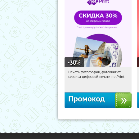
-30
%
Печать фотографий, фотокниг от
07:21:44
Получили:
4
сервиса цифровой печати netPrint
Россия
Промокод