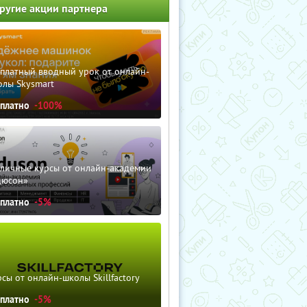
ругие акции партнера
сплатный вводный урок от онлайн-
олы Skysmart
сплатно
-100%
зличные курсы от онлайн-академии
дюсон»
сплатно
-5%
сы от онлайн-школы Skillfactory
сплатно
-5%