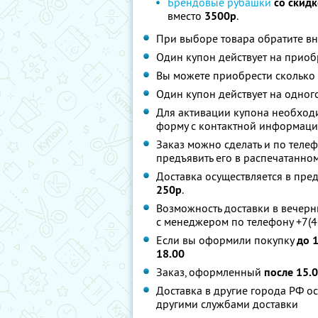
Брендовые рубашки
со скид
вместо
3500р
.
При выборе товара обратите в
Один купон действует на приоб
Вы можете приобрести сколько 
Один купон действует на одног
Для активации купона необход
форму с контактной информацие
Заказ можно сделать и по теле
предъявить его в распечатанно
Доставка осуществляется в пр
250р
.
Возможность доставки в вечерн
с менеджером по телефону +7(4
Если вы оформили покупку
до 
18.00
Заказ, оформленный
после 15.
Доставка в другие города РФ о
другими службами доставки