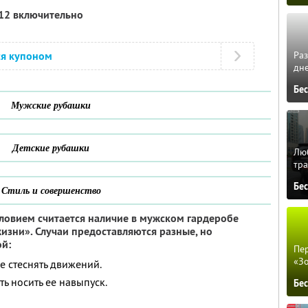
012 включительно
Ра
ся купоном
дне
Бе
Мужские рубашки
Детские рубашки
Люб
тра
Бе
Стиль и совершенство
овием считается наличие в мужском гардеробе
жизни». Случаи предоставляются разные, но
й:
Пер
«З
е стеснять движений.
ь носить ее навыпуск.
Бе