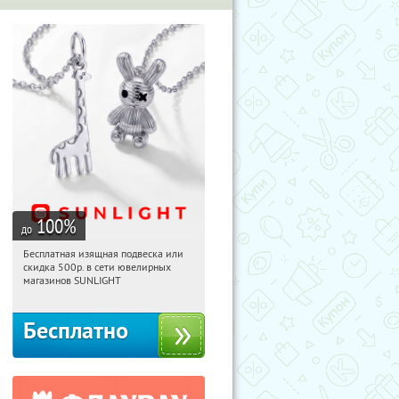
100
%
до
Бесплатная изящная подвеска или
07:21:44
Получили:
73
скидка 500р. в сети ювелирных
Россия
магазинов SUNLIGHT
Бесплатно