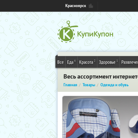
Красноярск
6
2
1
Все
Еда
Красота
Здоровье
Развлече
Весь ассортимент интернет
Главная
Товары
Одежда и обувь