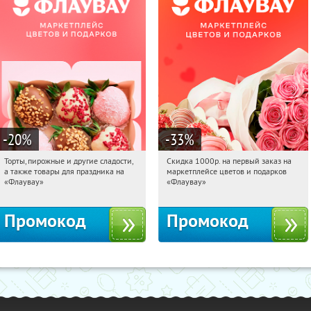
-20
%
-33
%
Торты, пирожные и другие сладости,
Скидка 1000р. на первый заказ на
07:21:44
Получили:
6
07:21:44
Получили:
18
а также товары для праздника на
маркетплейсе цветов и подарков
Россия
Россия
«Флаувау»
«Флаувау»
Промокод
Промокод