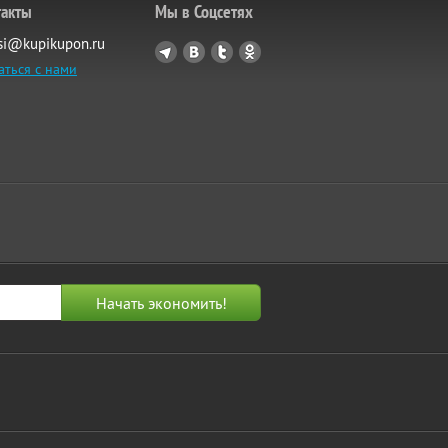
такты
Мы в Соцсетях
si@kupikupon.ru
аться с нами