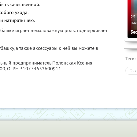
ыть качественной.
собого ухода.
25 
и натирать шею.
по
убашке играет немаловажную роль: подчеркивает
Бе
ашку, а также аксессуары к ней вы можете в
Теги:
альный предприниматель Полонская Ксения
00
, ОГРН 310774632600911
Тов