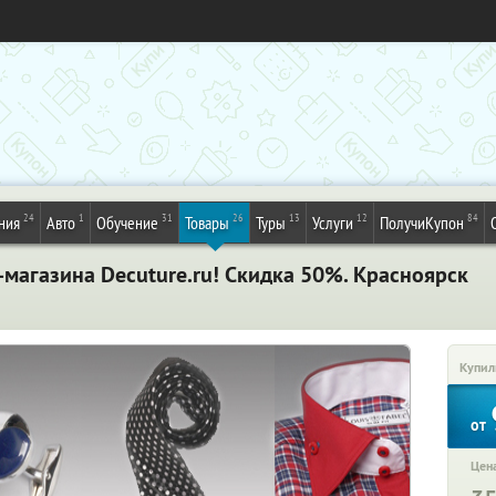
24
1
31
26
13
12
84
ния
Авто
Обучение
Товары
Туры
Услуги
ПолучиКупон
-магазина Decuture.ru! Cкидка 50%. Красноярск
Купил
от
Цена