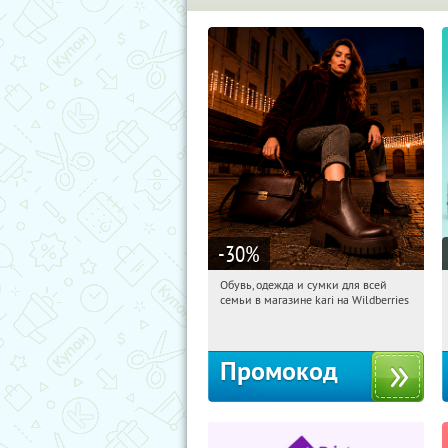
-30
%
Обувь, одежда и сумки для всей
07:21:44
Получили:
31
семьи в магазине kari на Wildberries
Россия
Промокод