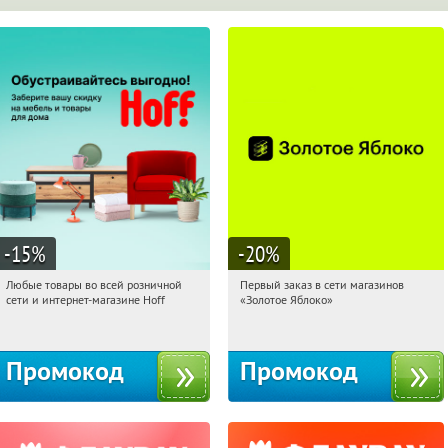
-15
%
-20
%
Любые товары во всей розничной
Первый заказ в сети магазинов
07:21:44
Получили:
83
07:21:44
Получи первым!
сети и интернет-магазине Hoff
«Золотое Яблоко»
Москва, 1-й Волоколамский проезд,
Россия
10с1
Промокод
Промокод