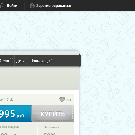
Войти
Зарегистрироваться
17
6
49
Отели
Дети
Промокоды
17
(0)
и:
995
КУПИТЬ
руб.
 без скидки:
Экономия: