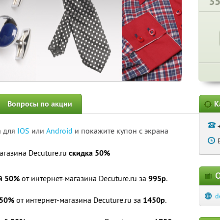
3
Вопросы по акции
К
а для
IOS
или
Android
и покажите купон с экрана
агазина Decuture.ru
скидка 50%
О
й 50%
от интернет-магазина Decuture.ru за
995р
.
d
 50%
от интернет-магазина Decuture.ru за
1450р
.