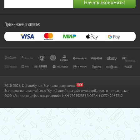
Принимаем к оплате:
2010-2026 © КупиКупон. Все права защищены.
Все права на товарный знак "КупиКупон" и на сайт www.kupikupon.ru принадлежат
OOO «Агентство цифровых решений» ИНН 7705523387, ОГРН 1127747063212