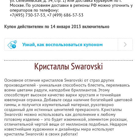
ул. Селезневская, д. 34, стр. 1) или доставка курьером по г.
Москве. По условиям доставки в регионы РФ можно уточнить у
операторов по телефону:
+7(495) 730-57-53, +7 (499) 686-57-53
Купон действителен по 14 января 2013 включительно
Узнай, как воспользоваться купоном
Кристаллы Swarovski
Основное отличие кристаллов Swarovski от страз других
производителей - уникальная способность блестеть, переливаясь
всеми цветами радуги, наподобие бриллиантов. Этому
способствует высокое качество варки хрусталя и точнейшая
ювелирная огранка. Добавьте сюда наличие богатейшей цветовой
гаммы, и получится изумительный материал, рукотворно
созданный для истинных ценителей прекрасного. Кристаллы
Swarovski можно использовать как дополнение к любому
готовому изделию – это будет изюминкой, элементом роскоши,
отличительной чертой вещи от миллионов подобных. Недаром
известнейшие художники и дизайнеры мира используют
кристаллы Swarovski в своих работах!