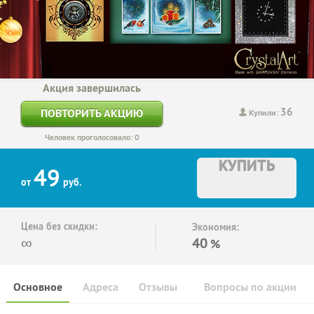
Акция завершилась
36
ПОВТОРИТЬ АКЦИЮ
Купили:
Человек проголосовало: 0
КУПИТЬ
49
от
руб.
Цена без скидки:
Экономия:
∞
40
%
Основное
Адреса
Отзывы
Вопросы по акции