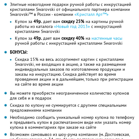
Элитные новогодние подарки ручной работы с инкрустацией
кристаллами Swarovski от официального партнера компании
Swarovski™ в России - компании
«Кристалл Арт™»
Купон за
49р.
дает вам
скидку 25%
на картины ручной
работы из каталога
«Новый год 2013»
с инкрустацией
кристаллами Swarovski
Купон за
49р.
дает вам
скидку 40%
на
настенные часы
ручной работы с инкрустацией кристаллами Swarovski
БОНУСЫ:
Скидка 15% на весь ассортимент картин с кристаллами
Swarovski, не входящих в акцию, а также на размещение
индивидуальных заказов по изготовлению продукции и
заказы на инкрустацию. Скидка действует во время
проведения акции и в дальнейшем, только при регистрации
на сайте во время акции
Вы можете приобрести неограниченное количество купонов
для себя и в подарок
Скидка по купону не суммируется с другими специальными
предложениями компании
Необходимо сообщить уникальный номер купона по телефону
и предъявить купон в распечатанном виде или указать номер
купона в комментариях при заказе на сайте
Возможен самовывоз из шоу-рума компании (м. Достоевская,