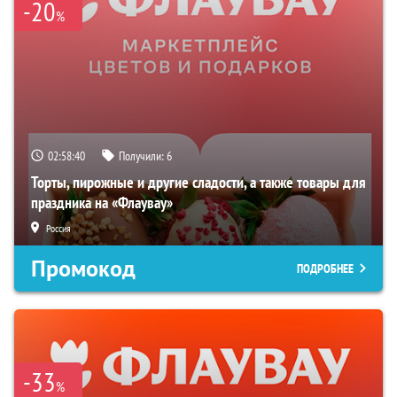
-20
%
02:58:39
Получили:
6
Торты, пирожные и другие сладости, а также товары для
праздника на «Флаувау»
Россия
Промокод
ПОДРОБНЕЕ
-33
%