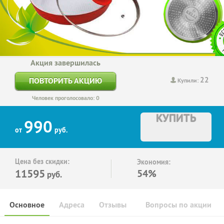
Акция завершилась
22
ПОВТОРИТЬ АКЦИЮ
Купили:
Человек проголосовало: 0
КУПИТЬ
990
от
руб.
Цена без скидки:
Экономия:
11595
54%
руб.
Основное
Адреса
Отзывы
Вопросы по акции