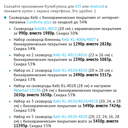
Скачайте приложение КупиКупона для
IOS
или
Android
и
покажите купон с экрана смартфона. Это удобно :)
Сковороды Kelli c биокерамическим покрытием от интернет-
магазина
Comforte-plus
со скидкой до 54%
Сковорода
KelliKL-4020
(20 см) с керамическим покрытием
за
990р. вместо 1980р.
Скидка 50%
Набор сковород-блинниц
Kelli KL-4006/4007
с
биокерамическим покрытием за
1290р. вместо 2828р.
Скидка 54%
Набор из 2 сковород
Kelli KL-4022/4026
(22 и 26 см) c
биокерамическим покрытием за
2390р. вместо 5083р.
Скидка 53%
Набор из 2 сковород
Kelli KL-4020/4028
(20 и 28 см) c
биокерамическим покрытием за
2490р. вместо 5317р.
Скидка 53%
Набор из сковороды Kelli KL-4028 (28 см) и кастрюли
Peterhof 15196
(24 см) c биокерамическим покрытием за
2650р. вместо 5658р.
Скидка 53%
Набор из 3 сковород
Kelli KL-4020/4024/4028
(20, 24, и 28
см) c биокерамическим покрытием за
3490р. вместо 7424р.
Скидка 53%
Набор из 5 сковород
Kelli KL-4020-4028
(20, 22, 24, 26, 28
см) c биокерамическим покрытием всего за
5450р. вместо
11595р.
Скидка 53%