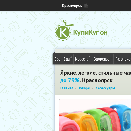
Красноярск
6
2
1
Все
Еда
Красота
Здоровье
Развлече
Яркие, легкие, стильные ча
до 79%
. Красноярск
Главная
Товары
Аксессуары