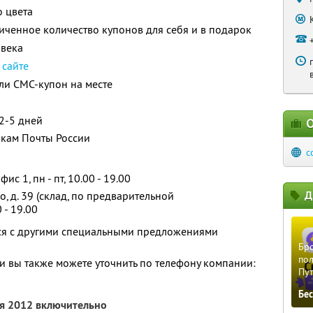
 цвета
ченное количество купонов для себя и в подарок
овека
а
сайте
ли СМС-купон на месте
 2-5 дней
О
окам Почты России
c
фис 1, пн - пт, 10.00 - 19.00
Д
, д. 39 (склад, по предварительной
 - 19.00
тся с другими специальными предложениями
Бро
пол
 вы также можете уточнить по телефону компании:
Пу
Бе
ря 2012 включительно