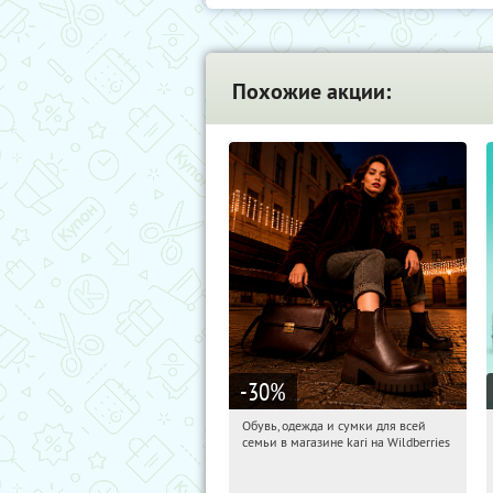
Похожие акции:
-30
%
Обувь, одежда и сумки для всей
21:15:13
Получили:
31
семьи в магазине kari на Wildberries
Россия