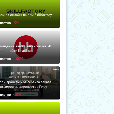
сы от онлайн-школы Skillfactory
сплатно
-5%
змещение вашей вакансии на 30
й на сайте HeadHunter
сплатно
-100%
ой трансфер от сервиса заказа
нсферов из аэропортов i'way
сплатно
-10%