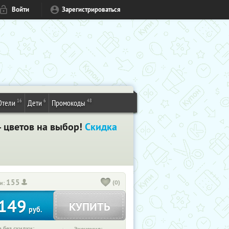
Войти
Зарегистрироваться
16
6
48
Отели
Дети
Промокоды
14 цветов на выбор!
Скидка
155
(0)
и:
149
КУПИТЬ
руб.
 без скидки: