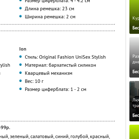
Размер циферблата: 4 - 4.2 см
Длина ремешка: 23 см
Ширина ремешка: 2 см
Кур
Бе
Ion
Ра
Стиль: Original Fashion UniSex Stylish
дне
ylish
Материал: бархатистый силикон
Бе
н
Кварцевый механизм
Вес: 10 г
Размер циферблата: 1 - 2 см
Люб
тра
Бе
499р.
ый, зеленый, салатовый, синий, голубой, красный,