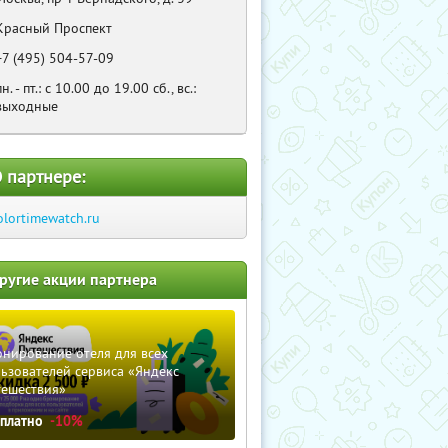
Красный Проспект
+7 (495) 504-57-09
пн. - пт.: с 10.00 до 19.00 сб., вс.:
выходные
 партнере:
olortimewatch.ru
ругие акции партнера
нирование отеля для всех
ьзователей сервиса «Яндекс
тешествия»
сплатно
-10%