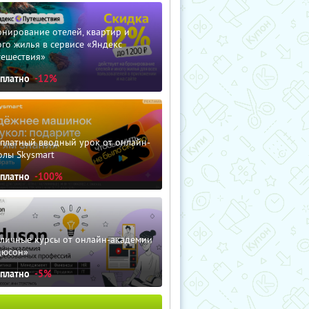
нирование отелей, квартир и
го жилья в сервисе «Яндекс
тешествия»
сплатно
-12%
сплатный вводный урок от онлайн-
олы Skysmart
сплатно
-100%
зличные курсы от онлайн-академии
дюсон»
сплатно
-5%