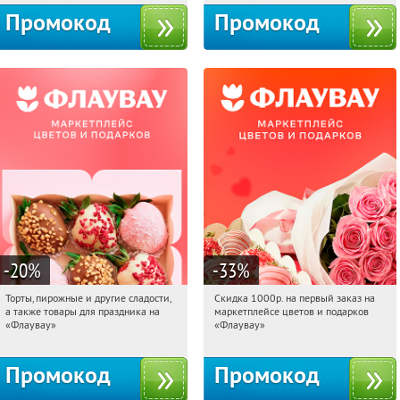
Промокод
Промокод
-20
%
-33
%
Торты, пирожные и другие сладости,
Скидка 1000р. на первый заказ на
21:15:13
Получили:
6
21:15:13
Получили:
18
а также товары для праздника на
маркетплейсе цветов и подарков
Россия
Россия
«Флаувау»
«Флаувау»
Промокод
Промокод