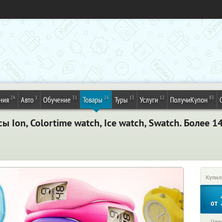
24
1
31
26
13
12
83
ния
Авто
Обучение
Товары
Туры
Услуги
ПолучиКупон
сы Ion, Colortime watch, Ice watch, Swatch. Более 
Купил
от
Цена