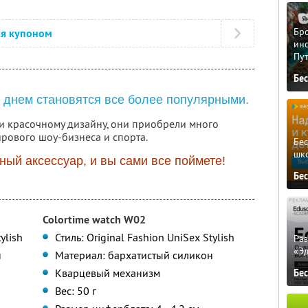
Бро
ся купоном
ино
Пу
Бе
 днем становятся все более популярными.
 и красочному дизайну, они приобрели много
ирового шоу-бизнеса и спорта.
Бе
шк
ный аксессуар, и вы сами все поймете!
Бе
Colortime watch W02
ylish
Стиль: Original Fashion UniSex Stylish
Ра
«Э
н
Материал: бархатистый силикон
Кварцевый механизм
Бе
Вес: 50 г