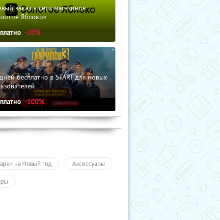
вый заказ в сети магазинов
олотое Яблоко»
сплатно
-20%
дней бесплатно в START для новых
льзователей
сплатно
-100%
арки на Новый год
Аксессуары
ары