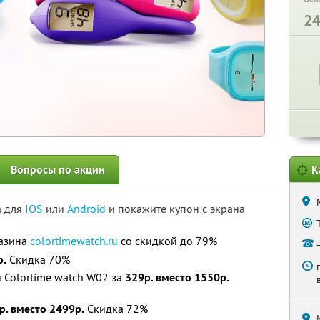
2
Вопросы по акции
К
а для
IOS
или
Android
и покажите купон с экрана
газина
colortimewatch.ru
со скидкой до 79%
р.
Скидка 70%
и Colortime watch W02 за
329р. вместо 1550р.
р. вместо 2499р.
Скидка 72%