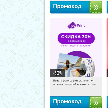
Промокод
-30
%
Печать фотографий, фотокниг от
21:15:13
Получили:
4
сервиса цифровой печати netPrint
Россия
Промокод