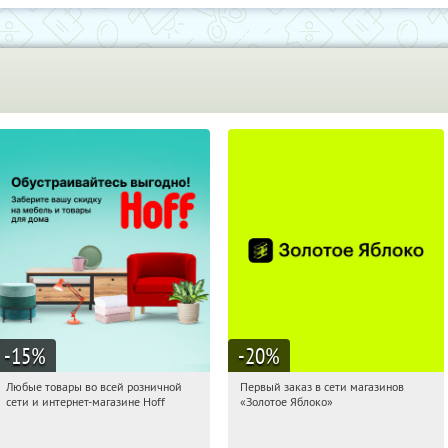
-15
%
-20
%
Любые товары во всей розничной
Первый заказ в сети магазинов
21:15:13
Получили:
83
21:15:13
Получи первым!
сети и интернет-магазине Hoff
«Золотое Яблоко»
Москва, 1-й Волоколамский проезд,
Россия
10с1