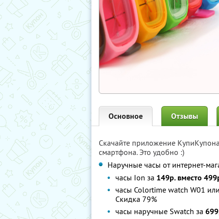
Основное
Отзывы
Скачайте приложение КупиКупон
смартфона. Это удобно :)
Наручные часы от интернет-ма
часы Ion за
149р. вместо 499
часы Colortime watch W01 ил
Скидка 79%
часы наручные Swatch за
699