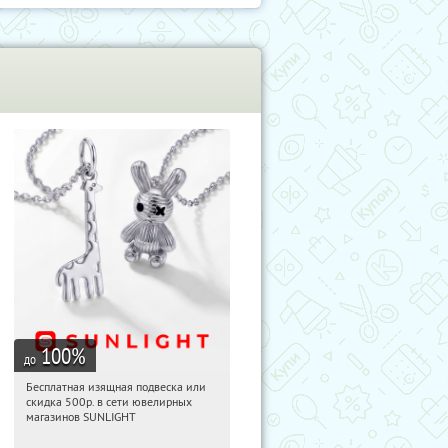
100
%
до
Бесплатная изящная подвеска или
21:15:13
Получили:
74
скидка 500р. в сети ювелирных
Россия
магазинов SUNLIGHT