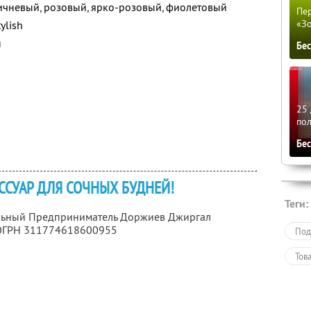
ичневый, розовый, ярко-розовый, фиолетовый
Пер
«З
ylish
н
Бе
25 
по
Бе
ССУАР ДЛЯ СОЧНЫХ БУДНЕЙ!
Теги:
альный Предприниматель Доржиев Джиргал
 ОГРН 311774618600955
Под
Тов