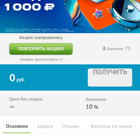
Акция завершилась
73
ПОВТОРИТЬ АКЦИЮ
Получили:
Человек проголосовало: 0
ПОЛУЧИТЬ
0
руб.
Цена без скидки:
Экономия:
∞
10
%
Основное
Адреса
Отзывы
Вопросы по акции