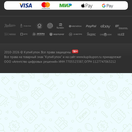
2010-2026 © КупиКупон. Все права защищены.
Все права на товарный знак "КупиКупон" и на сайт www.kupikupon.ru принадлежат
OOO «Агентство цифровых решений» ИНН 7705523387, ОГРН 1127747063212