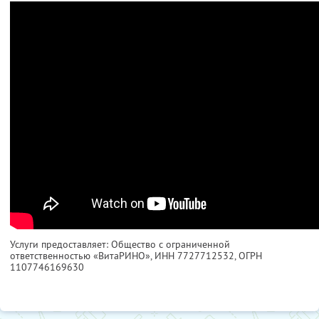
Услуги предоставляет: Общество с ограниченной
ответственностью «ВитаРИНО»,
ИНН 7727712532
, ОГРН
1107746169630