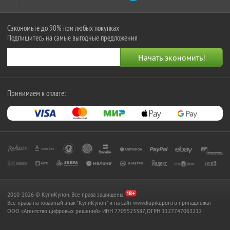
Сэкономьте до 90% при любых покупках
Подпишитесь на самые выгодные предложения
Принимаем к оплате:
2010-2026 © КупиКупон. Все права защищены.
Все права на товарный знак "КупиКупон" и на сайт www.kupikupon.ru принадлежат
OOO «Агентство цифровых решений» ИНН 7705523387, ОГРН 1127747063212