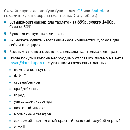
Скачайте приложение КупиКупона для
IOS
или
Android
и
покажите купон с экрана смартфона. Это удобно :)
Бутылка-органайзер для таблеток за
699р. вместо 1400р.
Скидка 50%
Купон действует на один заказ
Вы можете купить неограниченное количество купонов для
себя и в подарок
Каждым купоном можно воспользоваться только один раз
После покупки купона необходимо отправить письмо на e-mail
tovar@kupikupon.ru
с указанием следующих данных:
номер и код купона
Ф. И. О.
страна/регион
край/область
город
улица, дом, квартира
почтовый индекс
мобильный телефон
желаемый цвет: желтый,красный,розовый,голубой,черный
e-mail