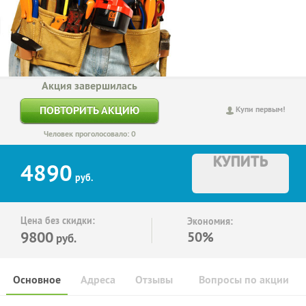
Акция завершилась
ПОВТОРИТЬ АКЦИЮ
Купи первым!
Человек проголосовало: 0
КУПИТЬ
4890
руб.
Цена без скидки:
Экономия:
9800
50%
руб.
Основное
Адреса
Отзывы
Вопросы по акции