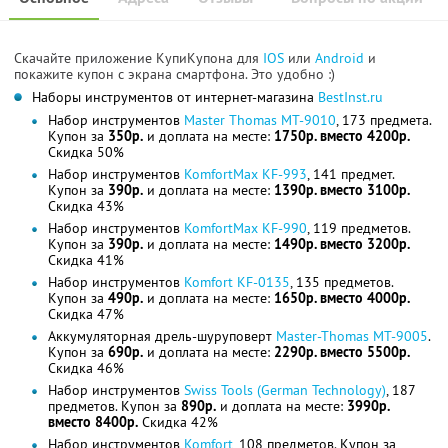
Скачайте приложение КупиКупона для
IOS
или
Android
и
покажите купон с экрана смартфона. Это удобно :)
Наборы инструментов от интернет-магазина
BestInst.ru
Набор инструментов
Master Thomas MT-9010
, 173 предмета.
Купон за
350р.
и доплата на месте:
1750р. вместо 4200р.
Скидка 50%
Набор инструментов
KomfortMax KF-993
, 141 предмет.
Купон за
390р.
и доплата на месте:
1390р. вместо 3100р.
Скидка 43%
Набор инструментов
KomfortMax KF-990
, 119 предметов.
Купон за
390р.
и доплата на месте:
1490р. вместо 3200р.
Скидка 41%
Набор инструментов
Komfort KF-0135
, 135 предметов.
Купон за
490р.
и доплата на месте:
1650р. вместо 4000р.
Скидка 47%
Аккумуляторная дрель-шуруповерт
Master-Thomas МТ-9005
.
Купон за
690р.
и доплата на месте:
2290р. вместо 5500р.
Скидка 46%
Набор инструментов
Swiss Tools (German Technology)
, 187
предметов. Купон за
890р.
и доплата на месте:
3990р.
вместо 8400р.
Скидка 42%
Набор инструментов
Komfort
, 108 предметов. Купон за