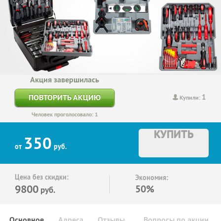
Акция завершилась
1
ПОВТОРИТЬ АКЦИЮ
Купили:
Человек проголосовало: 1
КУПИТЬ
350
от
руб.
Цена без скидки:
Экономия:
9800
50%
руб.
Основное
Адреса
Отзывы
Вопросы по акции