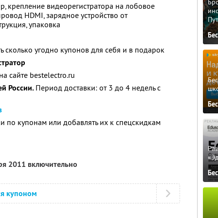
Бро
р, крепление видеорегистратора на лобовое
ино
 провод HDMI, зарядное устройство от
Пу
трукция, упаковка
Бе
ь сколько угодно купонов для себя и в подарок
стратор
 сайте bestelectro.ru
Бе
ей России.
Период доставки: от 3 до 4 недель с
шк
Бе
з
 по купонам или добавлять их к спецскидкам
Ра
«Э
бря 2011 включительно
Бе
ся купоном