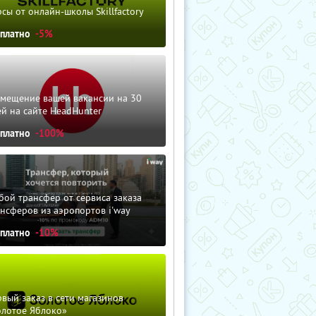
сы от онлайн-школы Skillfactory
сплатно
-5%
змещение вашей вакансии на 30
й на сайте HeadHunter
сплатно
-100%
ой трансфер от сервиса заказа
нсферов из аэропортов i'way
сплатно
-10%
вый заказ в сети магазинов
олотое Яблоко»