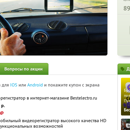
8
Вопросы по акции
Д
а для
IOS
или
Android
и покажите купон с экрана
Бро
пол
регистратор в интернет-магазине Bestelectro.ru
Пу
 р.
Бе
РФ
мобильный видеорегистратор высокого качества HD
функциональных возможностей