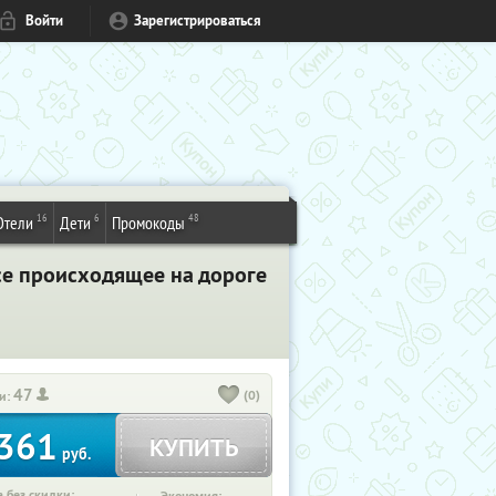
Войти
Зарегистрироваться
16
6
48
Отели
Дети
Промокоды
е происходящее на дороге
47
(0)
и:
361
КУПИТЬ
руб.
 без скидки: