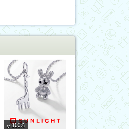
100
%
до