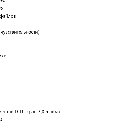
део
то
 файлов
чувствительности)
мки
етной LCD экран 2,8 дюйма
0