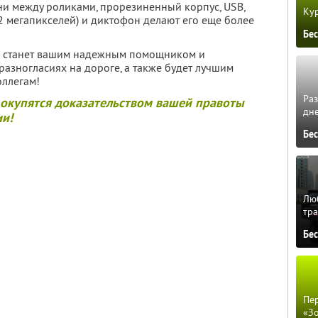
ни между роликами, прорезиненный корпус, USB,
Кур
2 мегапикселей) и диктофон делают его еще более
Бе
р станет вашим надежным помощником и
азногласиях на дороге, а также будет лучшим
оллегам!
Ра
 окупятся доказательством вашей правоты
дне
ии!
Бе
Люб
тра
Бе
Пер
«З