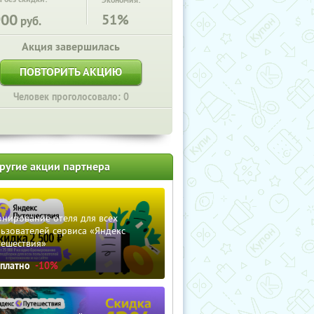
Экономия:
900
51%
руб.
Акция завершилась
ПОВТОРИТЬ АКЦИЮ
Человек проголосовало: 0
ругие акции партнера
нирование отеля для всех
ьзователей сервиса «Яндекс
тешествия»
сплатно
-10%