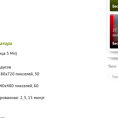
Бе
25 
по
атора
Бе
ица 5 Мп)
Теги:
адусов
80x720 пикселей, 30
Тов
40x480 пикселей, 60
ованная: 2, 5, 15 минут