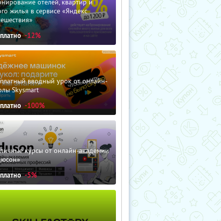
нирование отелей, квартир и
го жилья в сервисе «Яндекс
тешествия»
сплатно
-12%
сплатный вводный урок от онлайн-
олы Skysmart
сплатно
-100%
зличные курсы от онлайн-академии
дюсон»
сплатно
-5%