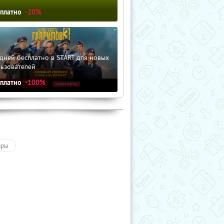
сплатно
-20%
дней бесплатно в START для новых
льзователей
сплатно
-100%
ары