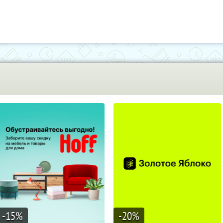
-15
%
-20
%