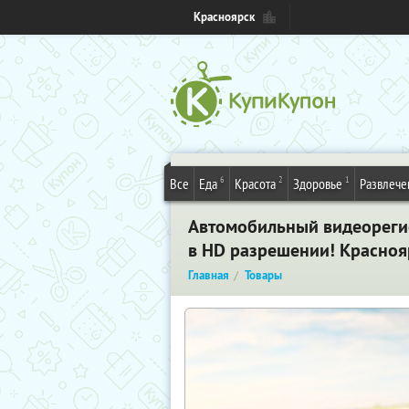
Красноярск
6
2
1
Все
Еда
Красота
Здоровье
Развлече
Автомобильный видеореги
в HD разрешении! Красноя
Главная
Товары