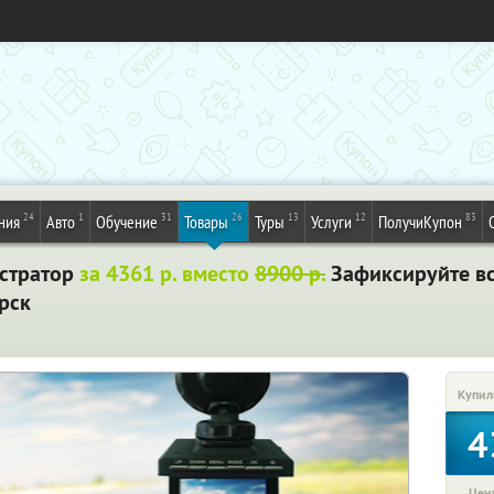
24
1
31
26
13
12
83
ния
Авто
Обучение
Товары
Туры
Услуги
ПолучиКупон
стратор
за 4361 р. вместо
8900 р.
Зафиксируйте вс
рск
Купил
4
Цена