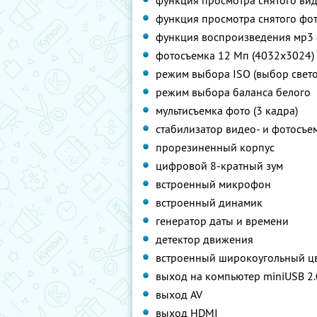
функция просмотра снятого ви
функция просмотра снятого фо
функция воспроизведения мр3
фотосъемка 12 Мп (4032х3024)
режим выбора ISO (выбор свето
режим выбора баланса белого
мультисъемка фото (3 кадра)
стабилизатор видео- и фотосъе
прорезиненный корпус
цифровой 8-кратный зум
встроенный микрофон
встроенный динамик
генератор даты и времени
детектор движения
встроенный широкоугольный цв
выход на компьютер miniUSB 2.
выход AV
выход HDMI