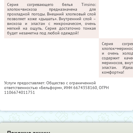
Серия согревающего белья Tinsino:
хлопок+вискоза предназначена для
прохладной погоды. Внешний хлопковый слой
позволяет коже «дышать». Внутренний слой –
вискоза и эластан с микроначесом, очень
мягкий на ощупь. Серия достаточно тонкая
будет незаметна под любой одеждой!
Серия согре
хлопок+меринос
и очень холо
содержит кач
мериносов, внут
эластан. Иде
комфортна!
Услуги предоставляет: Общество с ограниченной
ответственностью «Бельформ»,
ИНН 6674358160
, ОГРН
1106674011751
Похожие акции: