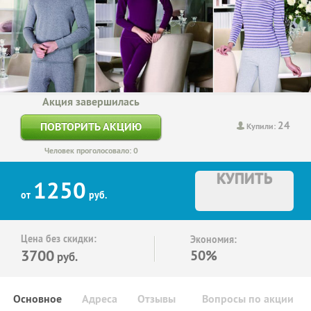
Акция завершилась
24
ПОВТОРИТЬ АКЦИЮ
Купили:
Человек проголосовало: 0
КУПИТЬ
1250
от
руб.
Цена без скидки:
Экономия:
3700
50%
руб.
Основное
Адреса
Отзывы
Вопросы по акции