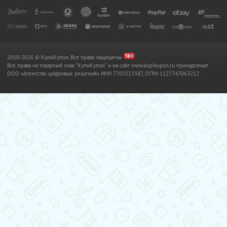
2010-2026 © КупиКупон. Все права защищены.
Все права на товарный знак "КупиКупон" и на сайт www.kupikupon.ru принадлежат
OOO «Агентство цифровых решений» ИНН 7705523387, ОГРН 1127747063212