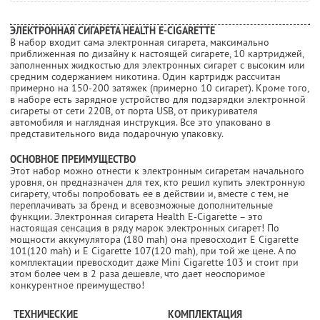
ЭЛЕКТРОННАЯ СИГАРЕТА HEALTH E-CIGARETTE
В набор входит сама электронная сигарета, максимально
приближенная по дизайну к настоящей сигарете, 10 картриджей,
заполненных жидкостью для электронных сигарет с высоким или
средним содержанием никотина. Один картридж рассчитан
примерно на 150-200 затяжек (примерно 10 сигарет). Кроме того,
в наборе есть зарядное устройство для подзарядки электронной
сигареты от сети 220В, от порта USB, от прикуривателя
автомобиля и наглядная инструкция. Все это упаковано в
представительного вида подарочную упаковку.
ОСНОВНОЕ ПРЕИМУЩЕСТВО
Этот набор можно отнести к электронным сигаретам начального
уровня, он предназначен для тех, кто решил купить электронную
сигарету, чтобы попробовать ее в действии и, вместе с тем, не
переплачивать за бренд и всевозможные дополнительные
функции. Электронная сигарета Health E-Cigarette – это
настоящая сенсация в ряду марок электронных сигарет! По
мощности аккумулятора (180 mah) она превосходит E Cigarette
101(120 mah) и E Cigarette 107(120 mah), при той же цене. А по
комплектации превосходит даже Mini Cigarette 103 и стоит при
этом более чем в 2 раза дешевле, что дает неоспоримое
конкурентное преимущество!
ТЕХНИЧЕСКИЕ
КОМПЛЕКТАЦИЯ