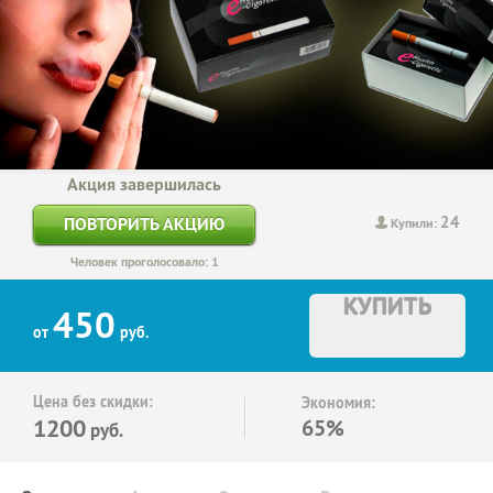
Акция завершилась
24
ПОВТОРИТЬ АКЦИЮ
Купили:
Человек проголосовало: 1
КУПИТЬ
450
от
руб.
Цена без скидки:
Экономия:
1200
65%
руб.