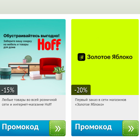
-15
%
-20
%
Любые товары во всей розничной
Первый заказ в сети магазинов
08:13:14
Получили:
83
08:13:14
Получи первым!
сети и интернет-магазине Hoff
«Золотое Яблоко»
Москва, 1-й Волоколамский проезд,
Россия
10с1
Промокод
Промокод