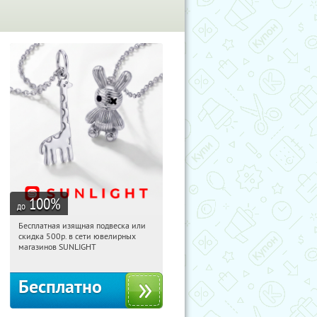
100
%
до
Бесплатная изящная подвеска или
08:13:14
Получили:
74
скидка 500р. в сети ювелирных
Россия
магазинов SUNLIGHT
Бесплатно