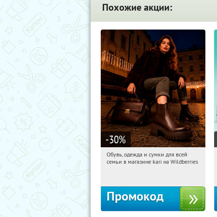
Похожие акции:
-30
%
Обувь, одежда и сумки для всей
08:13:14
Получили:
32
семьи в магазине kari на Wildberries
Россия
Промокод