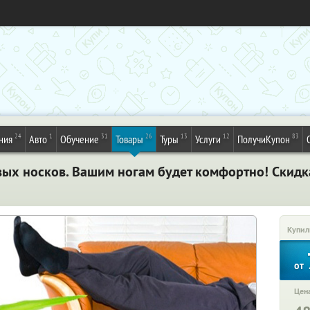
24
1
31
26
13
12
83
ния
Авто
Обучение
Товары
Туры
Услуги
ПолучиКупон
овых носков. Вашим ногам будет комфортно! Скидк
Купил
от
Цена