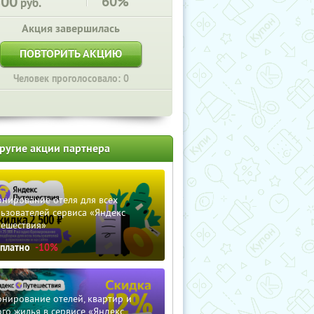
800
60%
руб.
Акция завершилась
ПОВТОРИТЬ АКЦИЮ
Человек проголосовало: 0
ругие акции партнера
нирование отеля для всех
ьзователей сервиса «Яндекс
тешествия»
сплатно
-10%
нирование отелей, квартир и
го жилья в сервисе «Яндекс