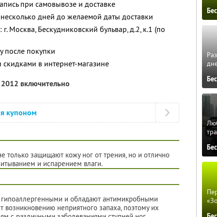
апись при самовывозе и доставке
Бе
а несколько дней до желаемой даты доставки
. Москва, Бескудниковский бульвар, д.2, к.1 (по
у после покупки
Ра
и скидками в интернет-магазине
дне
Бе
я 2012 включительно
ся купоном
Люб
тра
Бе
е только защищают кожу ног от трения, но и отлично
питыванием и испарением влаги.
Пер
ся гипоаллергенными и обладают антимикробными
«З
ет возникновению неприятного запаха, поэтому их
Бе
ям с различными заболеваниями ступней ног.