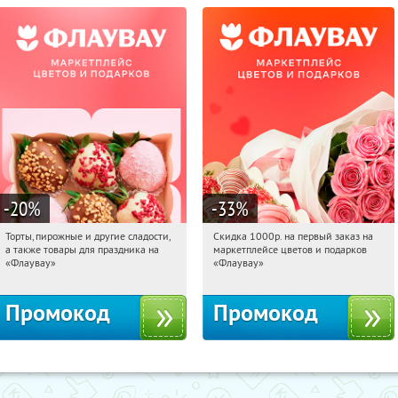
-20
%
-33
%
Торты, пирожные и другие сладости,
Скидка 1000р. на первый заказ на
08:13:14
Получили:
6
08:13:14
Получили:
18
а также товары для праздника на
маркетплейсе цветов и подарков
Россия
Россия
«Флаувау»
«Флаувау»
Промокод
Промокод