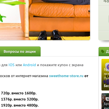
4
Вопросы по акции
Д
а для
IOS
или
Android
и покажите купон с экрана
Бро
пол
носков от интернет-магазина
sweethome-store.ru
от
Пу
Бе
 720р. вместо 1600р.
а 1376р. вместо 3200р.
Бро
а 1920р. вместо 4800р.
ино