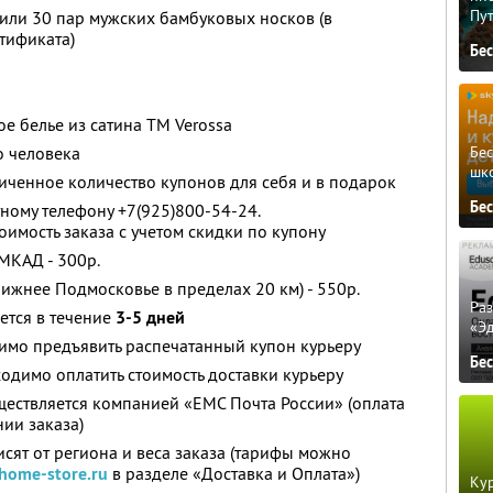
Пу
 или 30 пар мужских бамбуковых носков (в
тификата)
Бе
е белье из сатина ТМ Verossa
Бе
о человека
шк
ченное количество купонов для себя и в подарок
Бе
тному телефону +7(925)800-54-24.
имость заказа с учетом скидки по купону
МКАД - 300р.
лижнее Подмосковье в пределах 20 км) - 550р.
Ра
ется в течение
3-5 дней
«Э
имо предъявить распечатанный купон курьеру
Бе
бходимо оплатить стоимость доставки курьеру
ществляется компанией «ЕМС Почта России» (оплата
ии заказа)
исят от региона и веса заказа (тарифы можно
ome-store.ru
в разделе «Доставка и Оплата»)
Кур