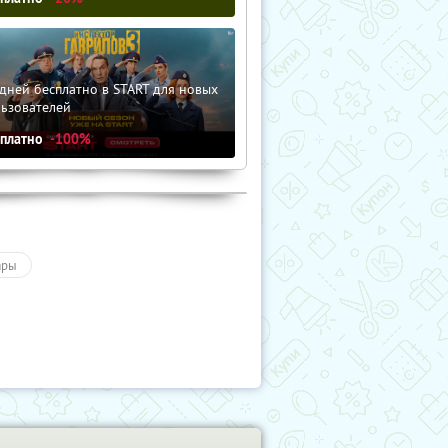
дней бесплатно в START для новых
льзователей
сплатно
-100%
ары