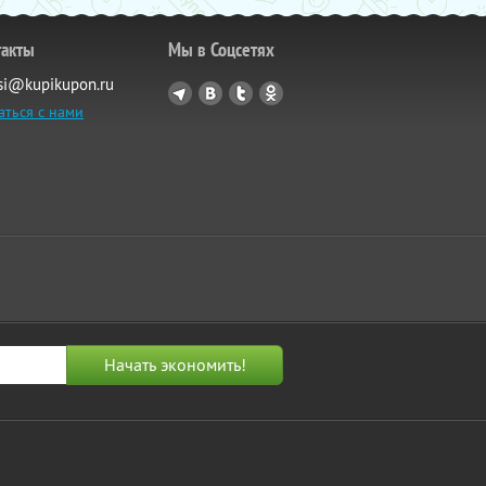
такты
Мы в Соцсетях
si@kupikupon.ru
аться с нами