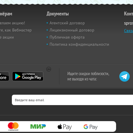
тнёрам
Документы
Кон
елаем акцию!
Агентский договор
spro
е, как Вебмастер
Лицензионный договор
Связ
е акции
Публичная оферта
Политика конфиденциальности
Ищите скидки поблизости,
не выходя из чата: