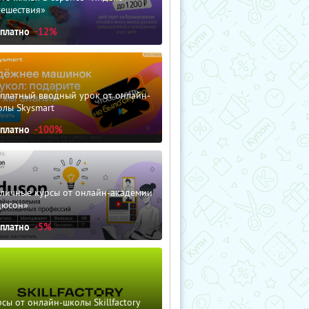
тешествия»
сплатно
-12%
сплатный вводный урок от онлайн-
олы Skysmart
сплатно
-100%
зличные курсы от онлайн-академии
дюсон»
сплатно
-5%
сы от онлайн-школы Skillfactory