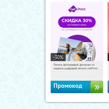
-30
%
Печать фотографий, фотокниг от
08:13:14
Получили:
4
сервиса цифровой печати netPrint
Россия
Промокод