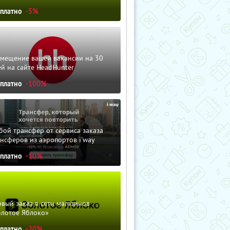
сплатно
-5%
змещение вашей вакансии на 30
й на сайте HeadHunter
сплатно
-100%
ой трансфер от сервиса заказа
нсферов из аэропортов i'way
сплатно
-10%
вый заказ в сети магазинов
олотое Яблоко»
сплатно
-20%