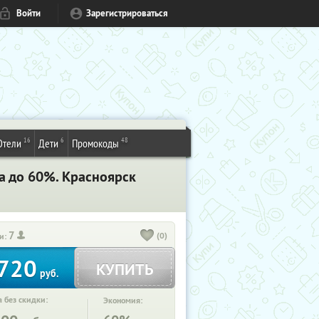
Войти
Зарегистрироваться
16
6
48
Отели
Дети
Промокоды
а до 60%. Красноярск
7
(0)
и:
720
КУПИТЬ
руб.
 без скидки:
Экономия: