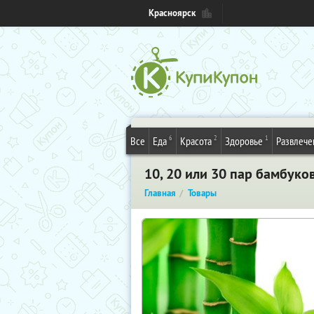
Красноярск
6
2
1
Все
Еда
Красота
Здоровье
Развлече
10, 20 или 30 пар бамбук
Главная
Товары