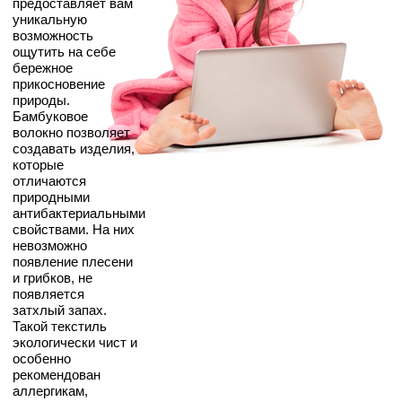
предоставляет вам
уникальную
возможность
ощутить на себе
бережное
прикосновение
природы.
Бамбуковое
волокно позволяет
создавать изделия,
которые
отличаются
природными
антибактериальными
свойствами. На них
невозможно
появление плесени
и грибков, не
появляется
затхлый запах.
Такой текстиль
экологически чист и
особенно
рекомендован
аллергикам,