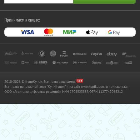
Принимаем к оплате:
2010-2026 © КупиКупон. Все права защищены.
Все права на товарный знак "КупиКупон" и на сайт www.kupikupon.ru принадлежат
OOO «Агентство цифровых решений» ИНН 7705523387, ОГРН 1127747063212