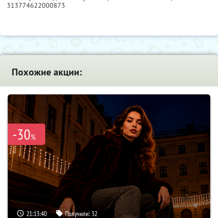
313774622000873
Похожие акции:
-30
%
21:13:39
Получили:
32