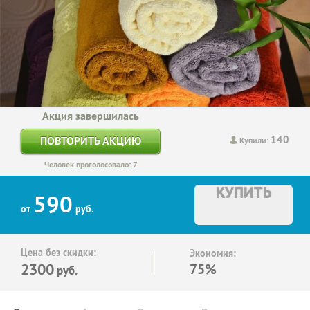
Акция завершилась
140
ПОВТОРИТЬ АКЦИЮ
Купили:
Человек проголосовало: 7
КУПИТЬ
590
от
руб.
Цена без скидки:
Экономия:
2300
75%
руб.