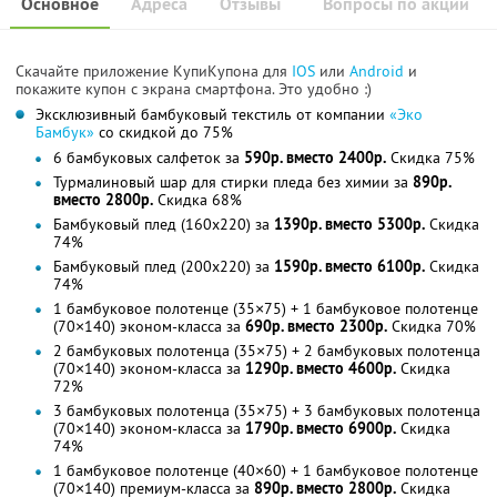
Основное
Адреса
Отзывы
Вопросы по акции
Скачайте приложение КупиКупона для
IOS
или
Android
и
покажите купон с экрана смартфона. Это удобно :)
Эксклюзивный бамбуковый текстиль от компании
«Эко
Бамбук»
со скидкой до 75%
6 бамбуковых салфеток за
590р. вместо 2400р.
Скидка 75%
Турмалиновый шар для стирки пледа без химии за
890р.
вместо 2800р.
Скидка 68%
Бамбуковый плед (160x220) за
1390р. вместо 5300р.
Скидка
74%
Бамбуковый плед (200x220) за
1590р. вместо 6100р.
Скидка
74%
1 бамбуковое полотенце (35×75) + 1 бамбуковое полотенце
(70×140) эконом-класса за
690р. вместо 2300р.
Скидка 70%
2 бамбуковых полотенца (35×75) + 2 бамбуковых полотенца
(70×140) эконом-класса за
1290р. вместо 4600р.
Скидка
72%
3 бамбуковых полотенца (35×75) + 3 бамбуковых полотенца
(70×140) эконом-класса за
1790р. вместо 6900р.
Скидка
74%
1 бамбуковое полотенце (40×60) + 1 бамбуковое полотенце
(70×140) премиум-класса за
890р. вместо 2800р.
Скидка