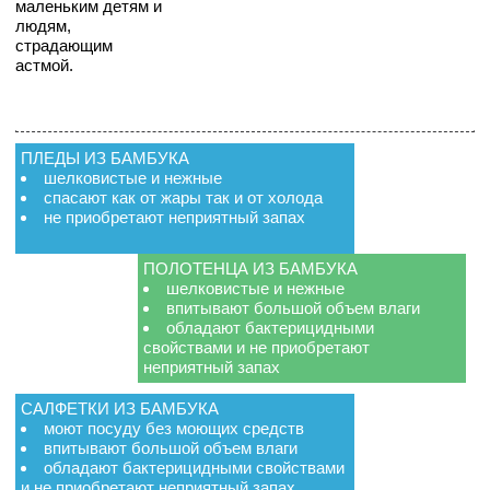
маленьким детям и
людям,
страдающим
астмой.
ПЛЕДЫ ИЗ БАМБУКА
шелковистые и нежные
спасают как от жары так и от холода
не приобретают неприятный запах
ПОЛОТЕНЦА ИЗ БАМБУКА
шелковистые и нежные
впитывают большой объем влаги
обладают бактерицидными
свойствами и не приобретают
неприятный запах
САЛФЕТКИ ИЗ БАМБУКА
моют посуду без моющих средств
впитывают большой объем влаги
обладают бактерицидными свойствами
и не приобретают неприятный запах