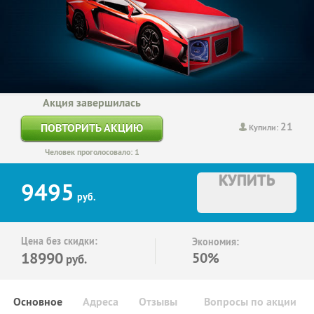
Акция завершилась
21
ПОВТОРИТЬ АКЦИЮ
Купили:
Человек проголосовало: 1
КУПИТЬ
9495
руб.
Цена без скидки:
Экономия:
18990
50%
руб.
Основное
Адреса
Отзывы
Вопросы по акции