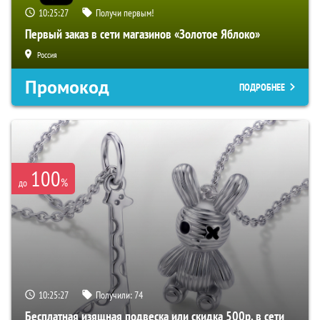
10:25:26
Получи первым!
Первый заказ в сети магазинов «Золотое Яблоко»
Россия
Промокод
ПОДРОБНЕЕ
100
%
до
10:25:26
Получили:
74
Бесплатная изящная подвеска или скидка 500р. в сети