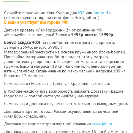
Скачайте приложение КупиКупона для
IOS
или
Android
и
покажите купон с экрана смартфона. Это удобно :)
В акции участвуют все города РФ!
Детская кровать «Ламборджини 2» от компании МК
«Массмебель» за полцены! Заплати
9495р. вместо 18990р.
Бонус! Скидка 40%
на приобретение матраса для кровати.
Заплати 2394р. вместо 3990р.!
Матрас средней жесткости на основе пружинного блока bonnell.
Прослойка материала спанбонд придает этому матрасу
дополнительную прочность и защищает матрас от деформации
пружин. Высота матраса - 18 см. Наполнители: пенополиуретан,
ватин, спанбонд. Ограничение по максимальной нагрузке:100 кг.
Гарантия 12 месяцев.
Самовывоз из Ростова-на-Дону: ул. Краснопольского, 2а.
В Ростове-на-Дону есть возможность заказать доставку «Дедом
Морозом» — подробности уточняйте у менеджера.
Самовывоз и доставка осуществляется только по выходным дням.
Доставка в другие города России осуществляется компанией
«ЖелДорЭкспедиция».
Доставка по тарифам транспортной компании
www.jde.ru
.
Доставка осуществляется в течение максимум 15 дней с момента