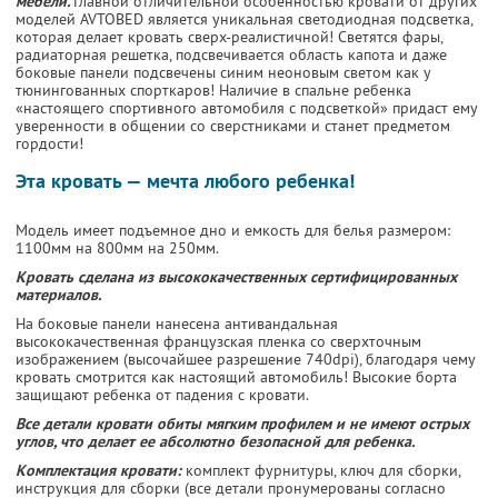
мебели.
Главной отличительной особенностью кровати от других
моделей AVTOBED является уникальная светодиодная подсветка,
которая делает кровать сверх-реалистичной! Светятся фары,
радиаторная решетка, подсвечивается область капота и даже
боковые панели подсвечены синим неоновым светом как у
тюнингованных спорткаров! Наличие в спальне ребенка
«настоящего спортивного автомобиля с подсветкой» придаст ему
уверенности в общении со сверстниками и станет предметом
гордости!
Эта кровать — мечта любого ребенка!
Модель имеет подъемное дно и емкость для белья размером:
1100мм на 800мм на 250мм.
Кровать сделана из высококачественных сертифицированных
материалов.
На боковые панели нанесена антивандальная
высококачественная французская пленка со сверхточным
изображением (высочайшее разрешение 740dpi), благодаря чему
кровать смотрится как настоящий автомобиль! Высокие борта
защищают ребенка от падения с кровати.
Все детали кровати обиты мягким профилем и не имеют острых
углов, что делает ее абсолютно безопасной для ребенка.
Комплектация кровати:
комплект фурнитуры, ключ для сборки,
инструкция для сборки (все детали пронумерованы согласно