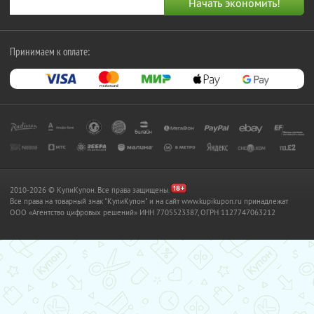
Принимаем к оплате:
2010-2026 © КупиКупон. Все права защищены.
Все права на товарный знак "КупиКупон" и на сайт www.kupikupon.ru принадлежат
OOO «Агентство цифровых решений» ИНН 7705523387, ОГРН 1127747063212