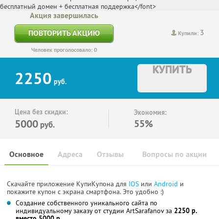
Акция завершилась
3
ПОВТОРИТЬ АКЦИЮ
Купили:
Человек проголосовало: 0
КУПИТЬ
2250
руб.
Цена без скидки:
Экономия:
5000
55%
руб.
Основное
Адреса
Отзывы
Вопросы по акции
Скачайте приложение КупиКупона для
IOS
или
Android
и
покажите купон с экрана смартфона. Это удобно :)
Создание собственного уникального сайта по
индивидуальному заказу от студии ArtSarafanov за
2250 р.
вместо 5000 р.