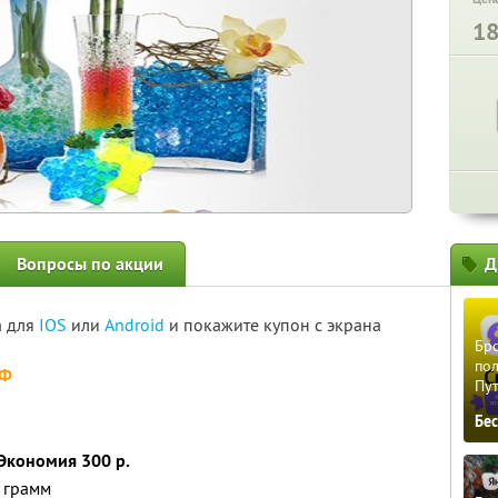
1
Вопросы по акции
Д
а для
IOS
или
Android
и покажите купон с экрана
Бро
пол
РФ
Пу
Бе
 Экономия 300 р.
0 грамм