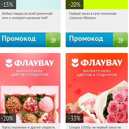
-15
%
-20
%
Любые товары во всей розничной
Первый заказ в сети магазинов
11:08:00
Получили:
83
11:08:00
Получи первым!
сети и интернет-магазине Hoff
«Золотое Яблоко»
Москва, 1-й Волоколамский проезд,
Россия
10с1
Промокод
Промокод
-20
%
-33
%
Торты, пирожные и другие сладости,
Скидка 1000р. на первый заказ на
11:08:00
Получили:
6
11:08:00
Получили:
18