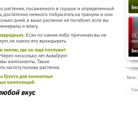
Бе
о растения, посаженного в горшок и определенный
ь, достаточно немного побрызгать на гранулы и они
колько дней, а ваше растение не погибнет, если вы
минералы и влагу.
безвредным.
Если по каким-либо причинам вы не
25 
унт, не нужно его выкидывать.
по
в землю, где он еще послужит
Бе
. Через несколько лет АкваГрунт
чвы компоненты. Такое
ь частоту полива растения.
а Грунта для комнатных
Теги:
ных композиций.
Тов
любой вкус