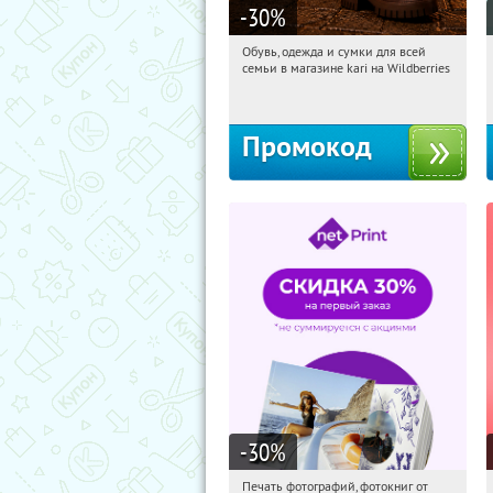
-30
%
Обувь, одежда и сумки для всей
11:08:00
Получили:
32
семьи в магазине kari на Wildberries
Россия
Промокод
-30
%
Печать фотографий, фотокниг от
11:08:00
Получили:
4