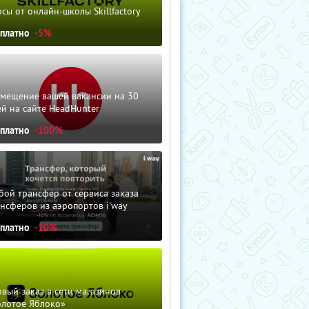
сы от онлайн-школы Skillfactory
сплатно
-5%
змещение вашей вакансии на 30
й на сайте HeadHunter
сплатно
-100%
ой трансфер от сервиса заказа
нсферов из аэропортов i'way
сплатно
-10%
вый заказ в сети магазинов
олотое Яблоко»