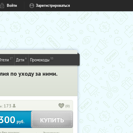
Войти
Зарегистрироваться
17
6
53
Отели
Дети
Промокоды
лия по уходу за ними.
173
(0)
и:
300
КУПИТЬ
руб.
 без скидки: