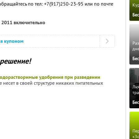
ращайтесь по тел: +7(917)250-23-95 или по почте
Кур
Бе
я 2011 включительно
ся купоном
Ра
дне
Бе
 решение!
водорастворимые удобрения при разведении
не несет в своей структуре никаких питательных
Люб
тра
Бе
Пер
«З