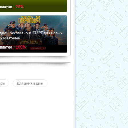
сплатно
-20%
дней бесплатно в START для новых
льзователей
сплатно
-100%
ары
Для дома и дачи