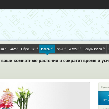
24
1
31
26
13
14
88
ния
Авто
Обучение
Товары
Туры
Услуги
ПолучиКупон
 ваши комнатные растения и сократит время и уси
Купил
от
Цена