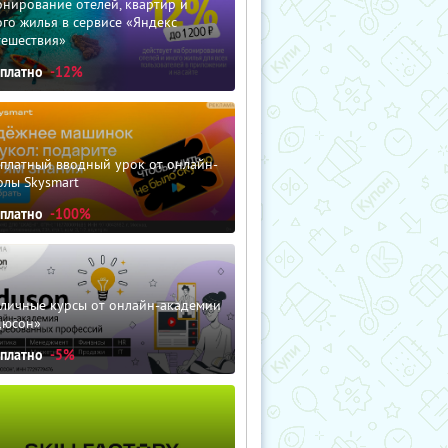
нирование отелей, квартир и
го жилья в сервисе «Яндекс
тешествия»
сплатно
-12%
сплатный вводный урок от онлайн-
олы Skysmart
сплатно
-100%
зличные курсы от онлайн-академии
дюсон»
сплатно
-5%