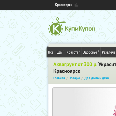
Красноярск
7
2
1
Все
Еда
Красота
Здоровье
Развлече
Аквагрунт от 300 р.
Украсит
Красноярск
Главная
Товары
Для дома и дачи