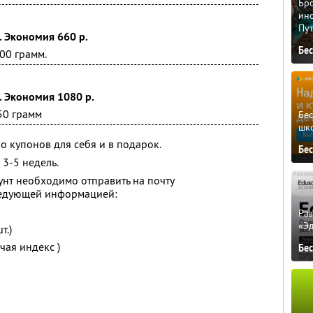
Бро
ино
Пу
. Экономия 660 р.
Бе
00 грамм.
. Экономия 1080 р.
50 грамм
Бе
шк
о купонов для себя и в подарок.
Бе
 3-5 недель.
рунт необходимо отправить на почту
ледующей информацией:
Ра
«Э
т.)
чая индекс )
Бе