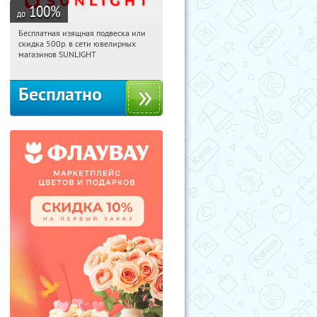
100
%
до
Бесплатная изящная подвеска или
11:08:00
Получили:
74
скидка 500р. в сети ювелирных
Россия
магазинов SUNLIGHT
Бесплатно