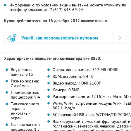
Информацию по условиям акции вы также можете уточнить по
телефону компании: +7 (812) 645-69-94
Купон действителен по 16 декабря 2012 включительно
Узнай, как воспользоваться купоном
Характеристика планшетного компьютера Eke 8850:
Внутренняя
Оперативная память: 512 Мб DDRIII
память: 8 Гб
ROM: встроенный 4 Гб
Размер экрана:
Видео выход: HDMI 2160P
7 дюймов
Камера: 0.3MP
Производитель
Расширение памяти: 32 Гб Макс Micro-SD 
процессора: VIA
Wi-Fi: Wi-Fi: встроенный модуль Wi-Fi, IEE
Тип сенсорного
802.11b/g/n
экрана:
емкостный
3G: внешний USB ключ, WCDMA/TD-SCDM
экран
Языки: русский, немецкий, французский, и
Главная частота
голландский, венгерский, чешский, датский
процессора: 1,5
норвежский, шведский, португальский, ита