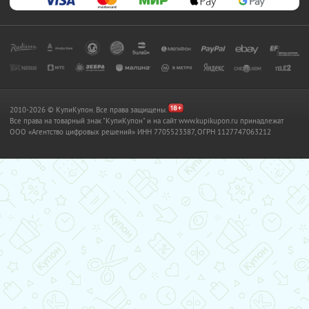
2010-2026 © КупиКупон. Все права защищены.
Все права на товарный знак "КупиКупон" и на сайт www.kupikupon.ru принадлежат
OOO «Агентство цифровых решений» ИНН 7705523387, ОГРН 1127747063212