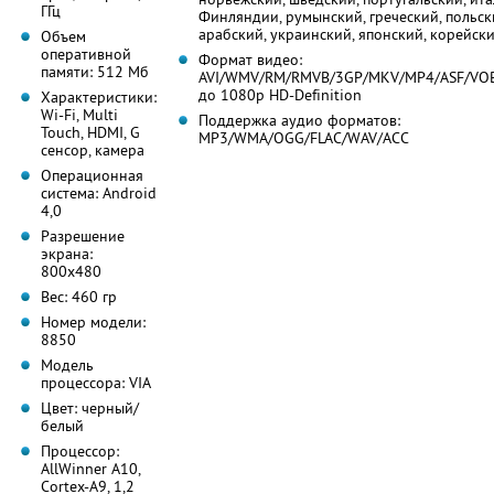
ГГц
Финляндии, румынский, греческий, польски
арабский, украинский, японский, корейск
Объем
оперативной
Формат видео:
памяти: 512 Мб
AVI/WMV/RM/RMVB/3GP/MKV/MP4/ASF/V
до 1080p HD-Definition
Характеристики:
Wi-Fi, Multi
Поддержка аудио форматов:
Touch, HDMI, G
MP3/WMA/OGG/FLAC/WAV/ACC
сенсор, камера
Операционная
система: Android
4,0
Разрешение
экрана:
800x480
Вес: 460 гр
Номер модели:
8850
Модель
процессора: VIA
Цвет: черный/
белый
Процессор:
AllWinner A10,
Cortex-A9, 1,2