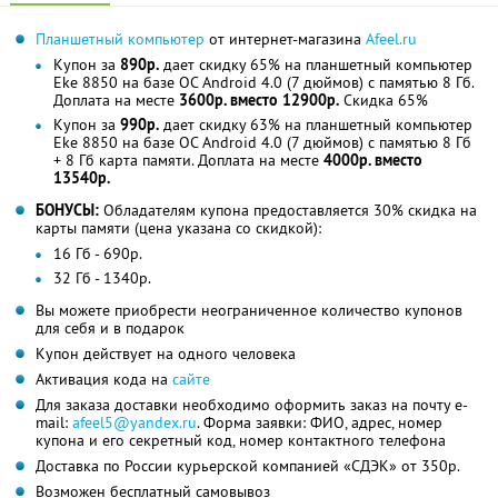
Планшетный компьютер
от интернет-магазина
Afeel.ru
Купон за
890р.
дает скидку 65% на планшетный компьютер
Eke 8850 на базе ОС Android 4.0 (7 дюймов) с памятью 8 Гб.
Доплата на месте
3600р. вместо 12900р.
Скидка 65%
Купон за
990р.
дает скидку 63% на планшетный компьютер
Eke 8850 на базе ОС Android 4.0 (7 дюймов) с памятью 8 Гб
+ 8 Гб карта памяти. Доплата на месте
4000р. вместо
13540р.
БОНУСЫ:
Обладателям купона предоставляется 30% скидка на
карты памяти (цена указана со скидкой):
16 Гб - 690р.
32 Гб - 1340р.
Вы можете приобрести неограниченное количество купонов
для себя и в подарок
Купон действует на одного человека
Активация кода на
сайте
Для заказа доставки необходимо оформить заказ на почту e-
mail:
afeel5@yandex.ru
. Форма заявки: ФИО, адрес, номер
купона и его секретный код, номер контактного телефона
Доставка по России курьерской компанией «СДЭК» от 350р.
Возможен бесплатный самовывоз