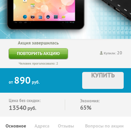
Акция завершилась
20
ПОВТОРИТЬ АКЦИЮ
Купили:
Человек проголосовало: 2
КУПИТЬ
890
от
руб.
Цена без скидки:
Экономия:
13540
65%
руб.
Основное
Адреса
Отзывы
Вопросы по акции