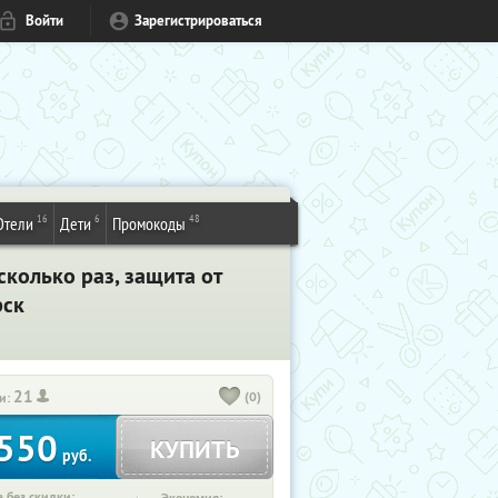
Войти
Зарегистрироваться
16
6
48
Отели
Дети
Промокоды
колько раз, защита от
рск
21
(0)
и:
550
КУПИТЬ
руб.
 без скидки: