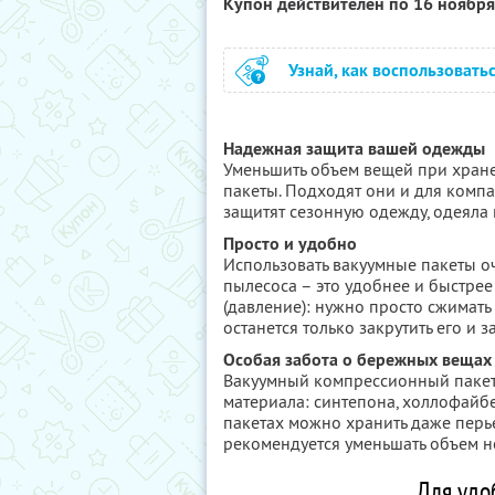
Купон действителен по 16 ноябр
Узнай, как воспользовать
Надежная защита вашей одежды
Уменьшить объем вещей при хранен
пакеты. Подходят они и для компа
защитят сезонную одежду, одеяла 
Просто и удобно
Использовать вакуумные пакеты о
пылесоса – это удобнее и быстрее
(давление): нужно просто сжимать 
останется только закрутить его и 
Особая забота о бережных вещах
Вакуумный компрессионный пакет 
материала: синтепона, холлофайбер
пакетах можно хранить даже перье
рекомендуется уменьшать объем н
Для удо