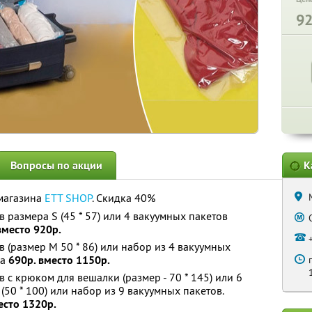
9
Вопросы по акции
К
-магазина
ETT SHOP
. Скидка 40%
 размера S (45 * 57) или 4 вакуумных пакетов
вместо 920р.
 (размер M 50 * 86) или набор из 4 вакуумных
за
690р. вместо 1150р.
 с крюком для вешалки (размер - 70 * 145) или 6
(50 * 100) или набор из 9 вакуумных пакетов.
есто 1320р.