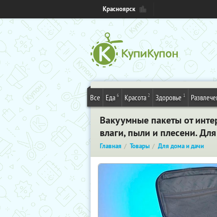
Красноярск
6
2
1
Все
Еда
Красота
Здоровье
Развлече
Вакуумные пакеты от интер
влаги, пыли и плесени. Дл
Главная
Товары
Для дома и дачи