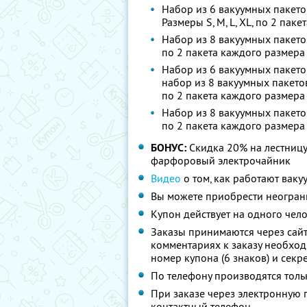
Набор из 6 вакуумных пакетов
Размеры S, M, L, XL, по 2 пак
Набор из 8 вакуумных пакетов
по 2 пакета каждого размера
Набор из 6 вакуумных пакетов
набор из 8 вакуумных пакетов
по 2 пакета каждого размера
Набор из 8 вакуумных пакетов
по 2 пакета каждого размера
БОНУС:
Скидка 20% на лестницу
фарфоровый электрочайник
Видео
о том, как работают вак
Вы можете приобрести неограни
Купон действует на одного чел
Заказы принимаются через сайт
комментариях к заказу необход
номер купона (6 знаков) и секре
По телефону производятся тольк
При заказе через электронную 
контактный телефон