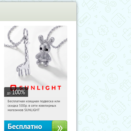
100
%
до
Бесплатная изящная подвеска или
02:13:43
Получили:
73
скидка 500р. в сети ювелирных
Россия
магазинов SUNLIGHT
Бесплатно