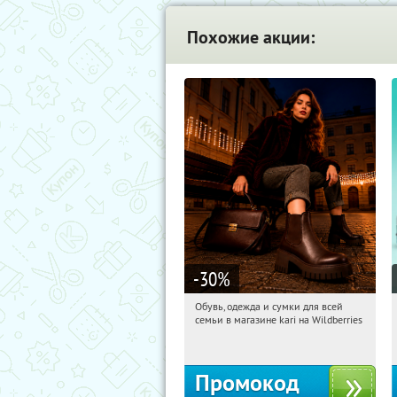
Похожие акции:
-30
%
Обувь, одежда и сумки для всей
02:13:43
Получили:
30
семьи в магазине kari на Wildberries
Россия
Промокод