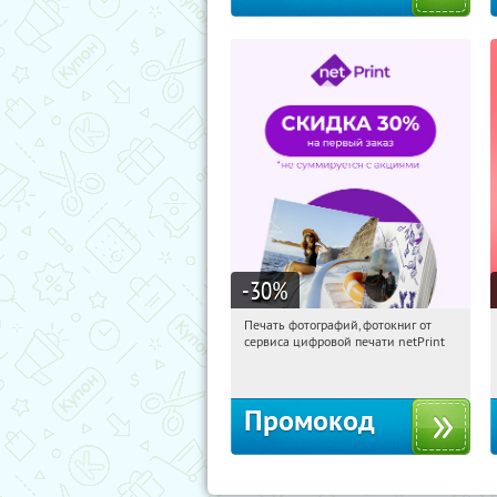
-30
%
Печать фотографий, фотокниг от
02:13:43
Получили:
4
сервиса цифровой печати netPrint
Россия
Промокод