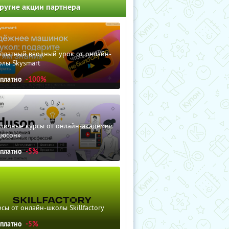
ругие акции партнера
сплатный вводный урок от онлайн-
олы Skysmart
сплатно
-100%
зличные курсы от онлайн-академии
дюсон»
сплатно
-5%
сы от онлайн-школы Skillfactory
сплатно
-5%