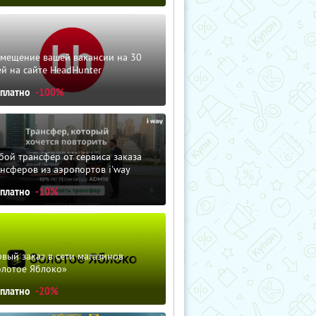
змещение вашей вакансии на 30
й на сайте HeadHunter
сплатно
-100%
ой трансфер от сервиса заказа
нсферов из аэропортов i'way
сплатно
-10%
вый заказ в сети магазинов
олотое Яблоко»
сплатно
-20%