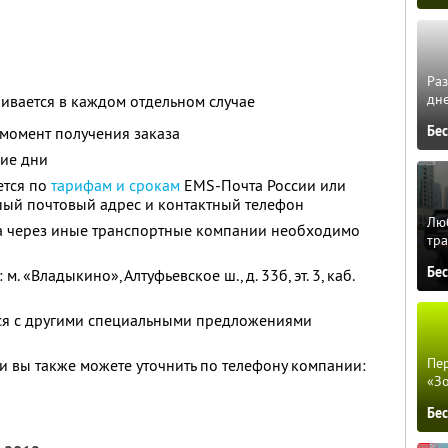
Ра
дне
ривается в каждом отдельном случае
Бе
 момент получения заказа
ние дни
ется по
тарифам и срокам
ЕМS-Почта России или
ный почтовый адрес и контактный телефон
Люб
а через иные транспортные компании необходимо
тра
Бе
: м. «Владыкино», Алтуфьевское ш., д. 33б, эт. 3, каб.
тся с другими специальными предложениями
Пер
 вы также можете уточнить по телефону компании:
«З
Бе