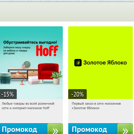
-15
%
-20
%
Любые товары во всей розничной
Первый заказ в сети магазинов
02:13:43
Получили:
83
02:13:43
Получи первым!
сети и интернет-магазине Hoff
«Золотое Яблоко»
Москва, 1-й Волоколамский проезд,
Россия
10с1
Промокод
Промокод