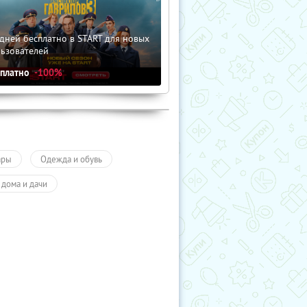
дней бесплатно в START для новых
льзователей
сплатно
-100%
ары
Одежда и обувь
 дома и дачи