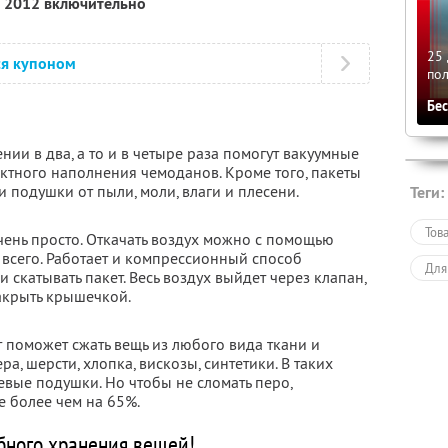
я 2012 включительно
25 
ся купоном
по
Бе
ии в два, а то и в четыре раза помогут вакуумные
ктного наполнения чемоданов. Кроме того, пакеты
и подушки от пыли, моли, влаги и плесени.
Теги:
Тов
чень просто. Откачать воздух можно с помощью
 всего. Работает и компрессионный способ
Для
и скатывать пакет. Весь воздух выйдет через клапан,
закрыть крышечкой.
поможет сжать вещь из любого вида ткани и
а, шерсти, хлопка, вискозы, синтетики. В таких
вые подушки. Но чтобы не сломать перо,
е более чем на 65%.
бного хранения вещей!