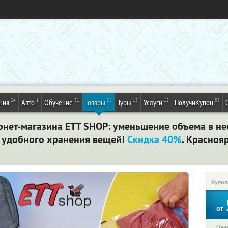
24
1
31
25
13
12
83
ния
Авто
Обучение
Товары
Туры
Услуги
ПолучиКупон
нет-магазина ETT SHOP: уменьшение объема в нес
я удобного хранения вещей!
Скидка 40%
. Красноя
Купил
от
Цена