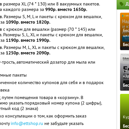
 размера XL (74 * 130) или 8 вакуумных пакетов.
Д
ета каждого размера за
990р. вместо 1650р.
. Размеры S, M, L и пакеты с крюком для вешалки,
 за
1090р. вместо 1820р.
 с крюком для вешалки (размер (70 * 145) или
Бе
. Размеры S, L, XL и пакеты с крюком для вешалки,
шк
 за
1190р. вместо 1990р.
Бе
. Размеры M, L, XL и пакеты с крюком для вешалки,
 за
1250р. вместо 2090р.
-трость, автоматический дозатор для мыла или
Ра
уумные пакеты
«Э
ченное количество купонов для себя и в подарок
Бе
овека
, путем помещения товара в «корзину». В
имо указать порядковый номер купона (2 цифры),
тный код (2 знака)
о консультации о том, как оформить заказ
Кур
почту
info@ettshop.ru
не забудьте указать
Бе