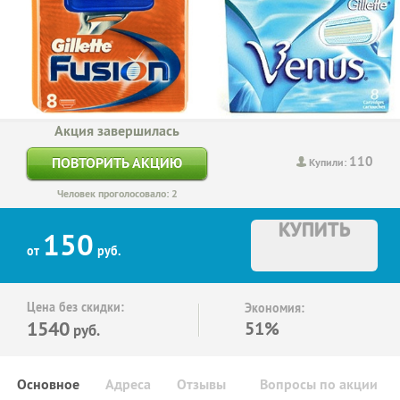
Акция завершилась
110
ПОВТОРИТЬ АКЦИЮ
Купили:
Человек проголосовало: 2
КУПИТЬ
150
от
руб.
Цена без скидки:
Экономия:
1540
51%
руб.
Основное
Адреса
Отзывы
Вопросы по акции