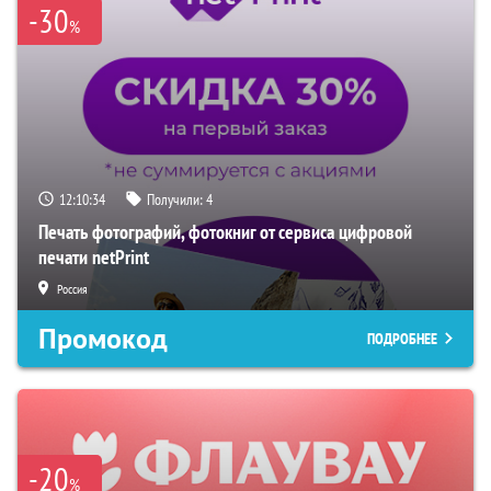
-30
%
12:10:33
Получили:
4
Печать фотографий, фотокниг от сервиса цифровой
печати netPrint
Россия
Промокод
ПОДРОБНЕЕ
-20
%