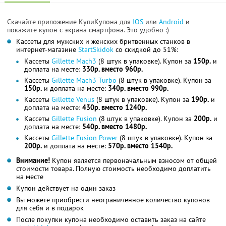
Скачайте приложение КупиКупона для
IOS
или
Android
и
покажите купон с экрана смартфона. Это удобно :)
Кассеты для мужских и женских бритвенных станков в
интернет-магазине
StartSkidok
со скидкой до 51%:
Кассеты
Gillette Mach3
(8 штук в упаковке). Купон за
150р.
и
доплата на месте:
330р. вместо 960р.
Кассеты
Gillette Mach3 Turbo
(8 штук в упаковке). Купон за
150р.
и доплата на месте:
340р. вместо 990р.
Кассеты
Gillette Venus
(8 штук в упаковке). Купон за
190р.
и
доплата на месте:
430р. вместо 1240р.
Кассеты
Gillette Fusion
(8 штук в упаковке). Купон за
200р.
и
доплата на месте:
540р. вместо 1480р.
Кассеты
Gillette Fusion Power
(8 штук в упаковке). Купон за
200р.
и доплата на месте:
570р. вместо 1540р.
Внимание!
Купон является первоначальным взносом от общей
стоимости товара. Полную стоимость необходимо доплатить
на месте
Купон действует на один заказ
Вы можете приобрести неограниченное количество купонов
для себя и в подарок
После покупки купона необходимо оставить заказ на сайте