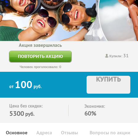
Акция завершилась
31
ПОВТОРИТЬ АКЦИЮ
Купили:
Человек проголосовало: 0
КУПИТЬ
100
от
руб.
Цена без скидки:
Экономия:
5300
60%
руб.
Основное
Адреса
Отзывы
Вопросы по акции