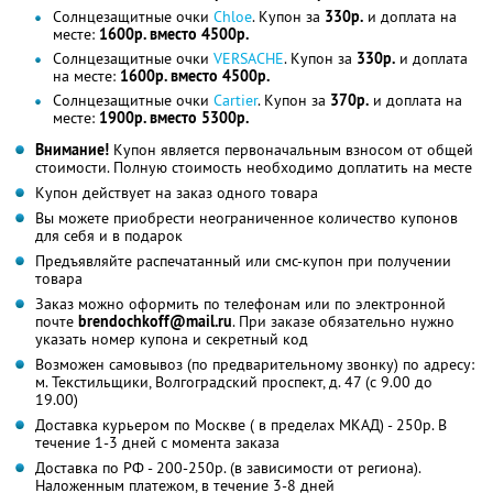
Солнцезащитные очки
Chloe
. Купон за
330р.
и доплата на
месте:
1600р. вместо 4500р.
Солнцезащитные очки
VERSACHE
. Купон за
330р.
и доплата
на месте:
1600р. вместо 4500р.
Солнцезащитные очки
Сartier
. Купон за
370р.
и доплата на
месте:
1900р. вместо 5300р.
Внимание!
Купон является первоначальным взносом от общей
стоимости. Полную стоимость необходимо доплатить на месте
Купон действует на заказ одного товара
Вы можете приобрести неограниченное количество купонов
для себя и в подарок
Предъявляйте распечатанный или смс-купон при получении
товара
Заказ можно оформить по телефонам или по электронной
почте
brendochkoff@mail.ru
. При заказе обязательно нужно
указать номер купона и секретный код
Возможен самовывоз (по предварительному звонку) по адресу:
м. Текстильщики, Волгоградский проспект, д. 47 (с 9.00 до
19.00)
Доставка курьером по Москве ( в пределах МКАД) - 250р. В
течение 1-3 дней с момента заказа
Доставка по РФ - 200-250р. (в зависимости от региона).
Наложенным платежом, в течение 3-8 дней