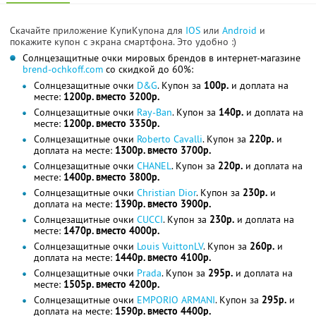
Скачайте приложение КупиКупона для
IOS
или
Android
и
покажите купон с экрана смартфона. Это удобно :)
Солнцезащитные очки мировых брендов в интернет-магазине
brend-ochkoff.com
со скидкой до 60%:
Солнцезащитные очки
D&G
. Купон за
100р.
и доплата на
месте:
1200р. вместо 3200р.
Солнцезащитные очки
Ray-Ban
. Купон за
140р.
и доплата на
месте:
1200р. вместо 3350р.
Солнцезащитные очки
Roberto Cavalli
. Купон за
220р.
и
доплата на месте:
1300р. вместо 3700р.
Солнцезащитные очки
CHANEL
. Купон за
220р.
и доплата на
месте:
1400р. вместо 3800р.
Солнцезащитные очки
Christian Dior
. Купон за
230р.
и
доплата на месте:
1390р. вместо 3900р.
Солнцезащитные очки
CUCCI
. Купон за
230р.
и доплата на
месте:
1470р. вместо 4000р.
Солнцезащитные очки
Louis VuittonLV
. Купон за
260р.
и
доплата на месте:
1440р. вместо 4100р.
Солнцезащитные очки
Prada
. Купон за
295р.
и доплата на
месте:
1505р. вместо 4200р.
Солнцезащитные очки
EMPORIO ARMANI
. Купон за
295р.
и
доплата на месте:
1590р. вместо 4400р.