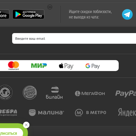
Ищите скидки поблизости,
не выходя из чата:
писаться