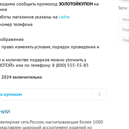
бходимо сообщить промокод
ЗОЛОТОЙКУПОН
на
Теги:
зина
аботы магазинов указаны на
сайте
Акс
 номер телефона
Под
изображения
Под
й право изменять условия, порядок проведения и
Пол
и количестве подарков можно уточнить у
ЛОТОЙ» или по телефону:
8 (800) 555-55-85
я 2024 включительно
ся купоном
НИИ
елирная сеть России, насчитывающая более 1000
представлен широкий ассортимент изделий из