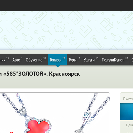
24
1
31
25
13
12
83
ния
Авто
Обучение
Товары
Туры
Услуги
ПолучиКупон
и «585*ЗОЛОТОЙ». Красноярск
Получ
Цена