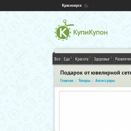
Красноярск
6
2
1
Все
Еда
Красота
Здоровье
Развлече
Подарок от ювелирной сет
Главная
Товары
Аксессуары