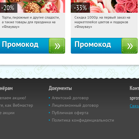
-20
%
-33
%
Торты, пирожные и другие сладости,
Скидка 1000р. на первый заказ на
05:45:12
Получили:
6
05:45:12
Получили:
18
а также товары для праздника на
маркетплейсе цветов и подарков
Россия
Россия
«Флаувау»
«Флаувау»
Промокод
Промокод
тнёрам
Документы
Кон
елаем акцию!
Агентский договор
spro
е, как Вебмастер
Лицензионный договор
Связ
е акции
Публичная оферта
Политика конфиденциальности