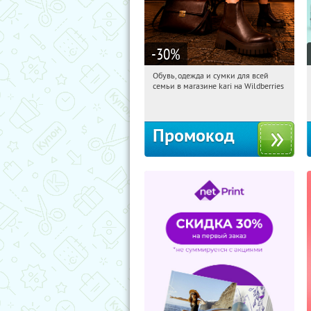
-30
%
Обувь, одежда и сумки для всей
05:45:12
Получили:
30
семьи в магазине kari на Wildberries
Россия
Промокод