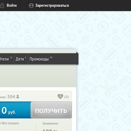
Войти
Зарегистрироваться
16
6
48
Отели
Дети
Промокоды
504
(2)
или:
0
ПОЛУЧИТЬ
руб.
 без скидки:
Экономия: