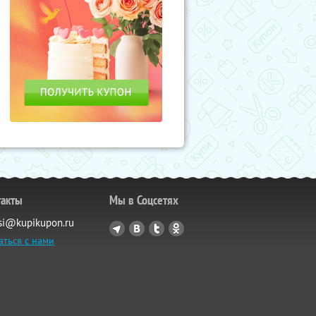
такты
Мы в Соцсетях
si@kupikupon.ru
аться с нами