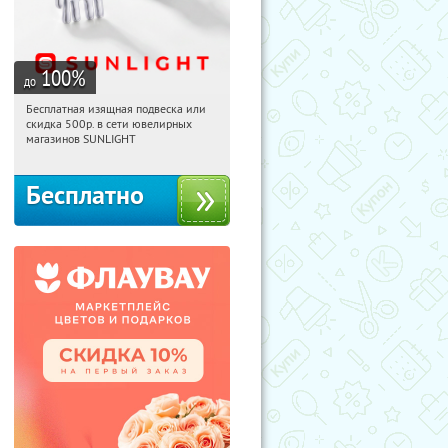
100
%
до
Бесплатная изящная подвеска или
05:45:12
Получили:
73
скидка 500р. в сети ювелирных
Россия
магазинов SUNLIGHT
Бесплатно