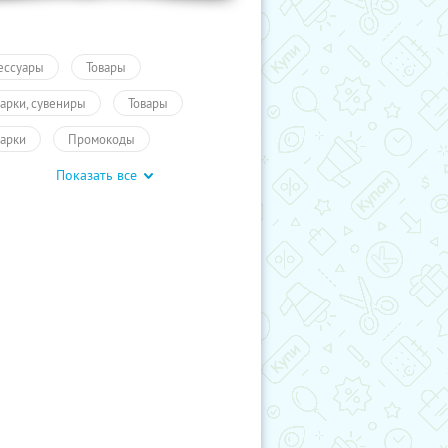
ессуары
Товары
арки, сувениры
Товары
арки
Промокоды
Показать все
учиКупон