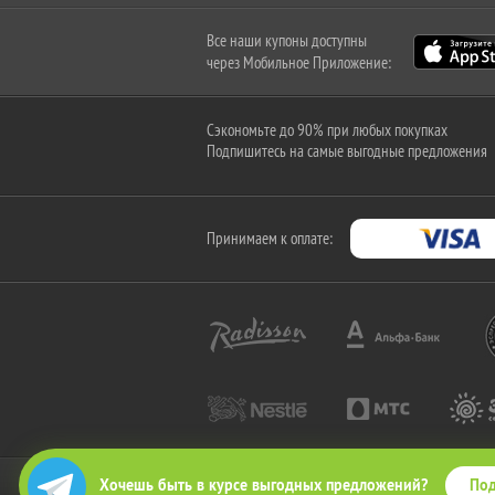
Все наши купоны доступны
через Мобильное Приложение:
Сэкономьте до 90% при любых покупках
Подпишитесь на самые выгодные предложения
Принимаем к оплате:
Под
Хочешь быть в курсе выгодных предложений?
2010-2026 © КупиКупон. Все права защищены.