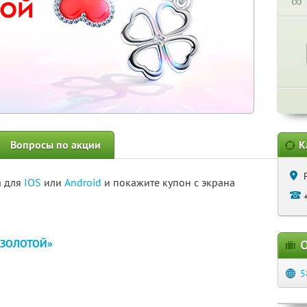
∞
Вопросы по акции
К
а для
IOS
или
Android
и покажите купон с экрана
*ЗОЛОТОЙ»
О
5