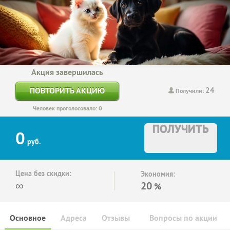
Акция завершилась
24
ПОВТОРИТЬ АКЦИЮ
Получили:
Человек проголосовало: 0
ПОЛУЧИТЬ
0
руб.
Цена без скидки:
Экономия:
∞
20
%
Основное
Адреса
Отзывы
Вопросы по акции