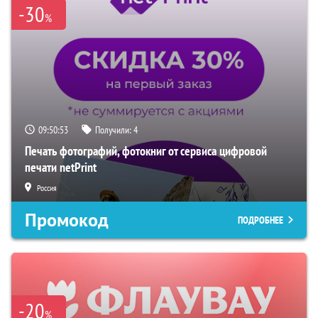
-30
%
09:50:52
Получили:
4
Печать фотографий, фотокниг от сервиса цифровой
печати netPrint
Россия
Промокод
ПОДРОБНЕЕ
-20
%