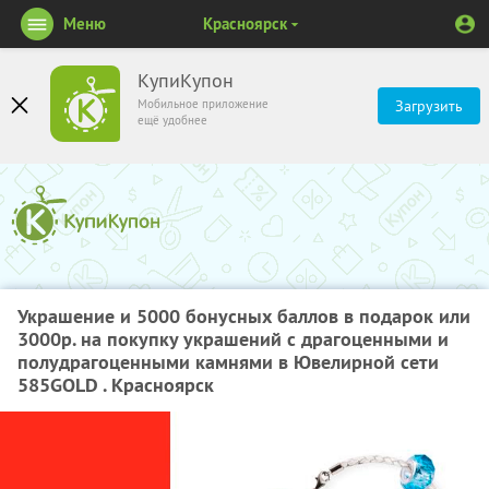
Меню
Красноярск
КупиКупон
Мобильное приложение
Загрузить
ещё удобнее
Украшение​ ​и​ ​5000​ ​бонусных​ ​баллов​ ​в​ ​подарок​ ​или​
​3000р.​ ​на​ ​покупку​ ​украшений с​ ​драгоценными​ ​и​ ​
полудрагоценными​ ​камнями​ ​в​ ​Ювелирной сети
585GOLD . Красноярск