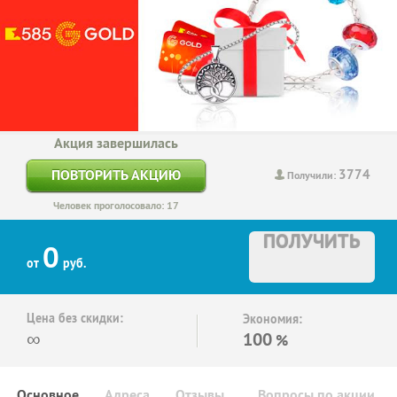
Акция завершилась
3774
ПОВТОРИТЬ АКЦИЮ
Получили:
Человек проголосовало: 17
ПОЛУЧИТЬ
0
от
руб.
Цена без скидки:
Экономия:
∞
100
%
Основное
Адреса
Отзывы
Вопросы по акции