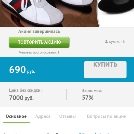
Акция завершилась
3
ПОВТОРИТЬ АКЦИЮ
Купили:
Человек проголосовало: 1
КУПИТЬ
690
руб.
Цена без скидки:
Экономия:
7000
57%
руб.
Основное
Адреса
Отзывы
Вопросы по акции