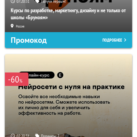
07:20:30
Получи первым!
Курсы по разработке, маркетингу, дизайну и не только от
школы «Бруноям»
Россия
Промокод
ПОДРОБНЕЕ
-60
%
07:20:30
Получили:
7