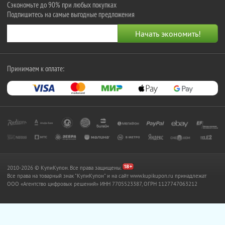
Сэкономьте до 90% при любых покупках
Подпишитесь на самые выгодные предложения
Принимаем к оплате:
2010-2026 © КупиКупон. Все права защищены.
Все права на товарный знак "КупиКупон" и на сайт www.kupikupon.ru принадлежат
OOO «Агентство цифровых решений» ИНН 7705523387, ОГРН 1127747063212