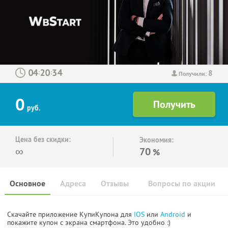
8
:
:
Получили:
0
руб.
Цена без скидки:
Экономия:
∞
70
%
Основное
Адреса
Отзывы
Вопросы по акции
Скачайте приложение КупиКупона для
IOS
или
Android
и
покажите купон с экрана смартфона. Это удобно :)