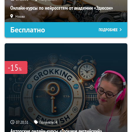
Онлайн-курсы по нейросетям от академии «Эдюсон»
Москва
Бесплатно
ПОДРОБНЕЕ
-15
%
07:20:30
Получили:
4
Авторские онлайн-курсы «Грокаем английский»