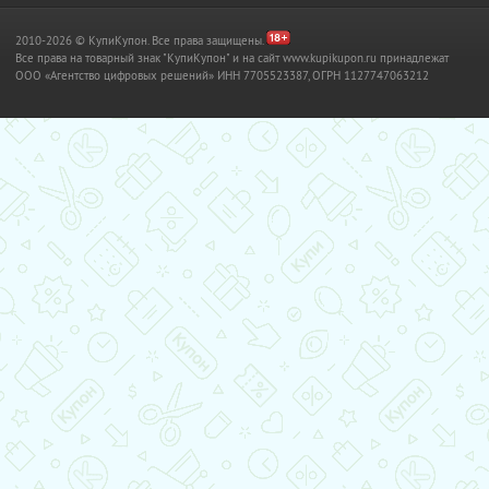
2010-2026 © КупиКупон. Все права защищены.
Все права на товарный знак "КупиКупон" и на сайт www.kupikupon.ru принадлежат
OOO «Агентство цифровых решений» ИНН 7705523387, ОГРН 1127747063212