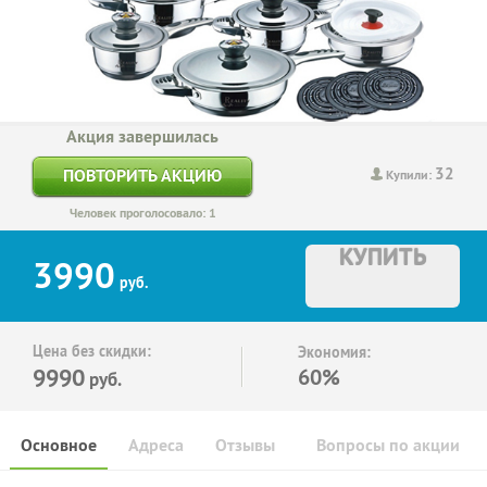
Акция завершилась
32
ПОВТОРИТЬ АКЦИЮ
Купили:
Человек проголосовало: 1
КУПИТЬ
3990
руб.
Цена без скидки:
Экономия:
9990
60%
руб.
Основное
Адреса
Отзывы
Вопросы по акции