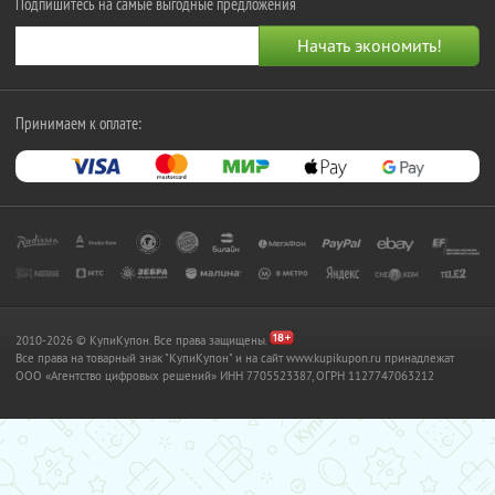
Подпишитесь на самые выгодные предложения
Принимаем к оплате:
2010-2026 © КупиКупон. Все права защищены.
Все права на товарный знак "КупиКупон" и на сайт www.kupikupon.ru принадлежат
OOO «Агентство цифровых решений» ИНН 7705523387, ОГРН 1127747063212