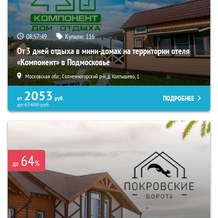
08:57:48
Купили:
116
От 3 дней отдыха в мини-домах на территории отеля
«Компонент» в Подмосковье
Московская обл., Солнечногорский р-н, д. Колтышево, 1
2053
ПОДРОБНЕЕ
от
руб.
до
67400
руб.
64
%
до