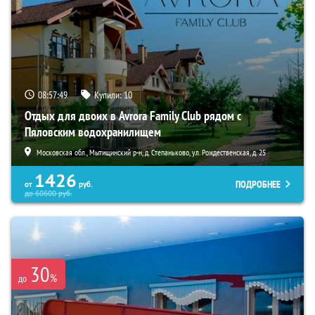
08:57:48
Купили:
10
Отдых для двоих в Avrora Family Club рядом с
Пяловским водохранилищем
Московская обл., Мытищинский р-н, д. Степаньково, ул. Рождественская, д. 25
1426
ПОДРОБНЕЕ
от
руб.
до
60600
руб.
30
%
до