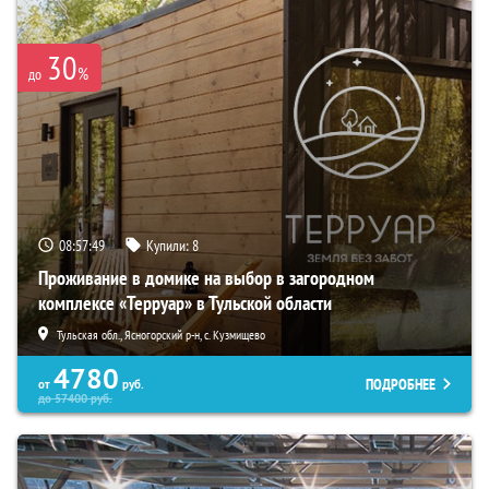
30
%
до
08:57:48
Купили:
8
Проживание в домике на выбор в загородном
комплексе «Терруар» в Тульской области
Тульская обл., Ясногорский р-н, с. Кузмищево
4780
ПОДРОБНЕЕ
от
руб.
до
57400
руб.