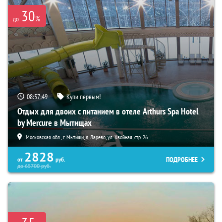
30
%
до
08:57:48
Купи первым!
Отдых для двоих с питанием в отеле Arthurs Spa Hotel
by Mercure в Мытищах
Московская обл., г. Мытищи, д. Ларево, ул. Хвойная, стр. 26
2828
ПОДРОБНЕЕ
от
руб.
до
65700
руб.