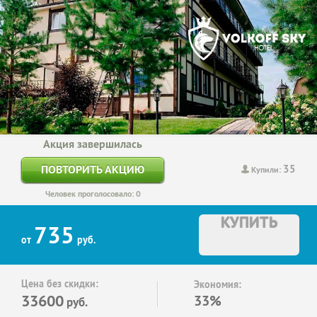
Акция завершилась
35
ПОВТОРИТЬ АКЦИЮ
Купили:
Человек проголосовало: 0
КУПИТЬ
735
от
руб.
Цена без скидки:
Экономия:
33600
33%
руб.