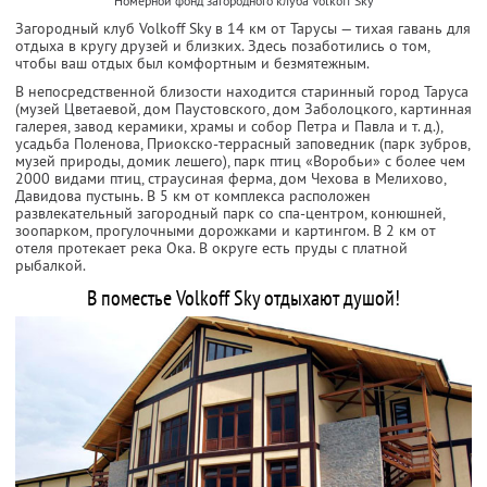
Номерной фонд загородного клуба Volkoff Sky
Загородный клуб Volkoff Sky в 14 км от Тарусы — тихая гавань для
отдыха в кругу друзей и близких. Здесь позаботились о том,
чтобы ваш отдых был комфортным и безмятежным.
В непосредственной близости находится старинный город Таруса
(музей Цветаевой, дом Паустовского, дом Заболоцкого, картинная
галерея, завод керамики, храмы и собор Петра и Павла и т. д.),
усадьба Поленова, Приокско-террасный заповедник (парк зубров,
музей природы, домик лешего), парк птиц «Воробьи» с более чем
2000 видами птиц, страусиная ферма, дом Чехова в Мелихово,
Давидова пустынь. В 5 км от комплекса расположен
развлекательный загородный парк со спа-центром, конюшней,
зоопарком, прогулочными дорожками и картингом. В 2 км от
отеля протекает река Ока. В округе есть пруды с платной
рыбалкой.
В поместье Volkoff Sky отдыхают душой!