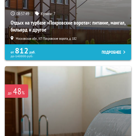
08:57:48
Купили:
7
Отдых на турбазе «Покровские ворота»: питание, мангал,
бильярд и другое
Московская обл., КП Покровские ворота, д. 182
812
ПОДРОБНЕЕ
от
руб.
до
140800
руб.
48
%
до