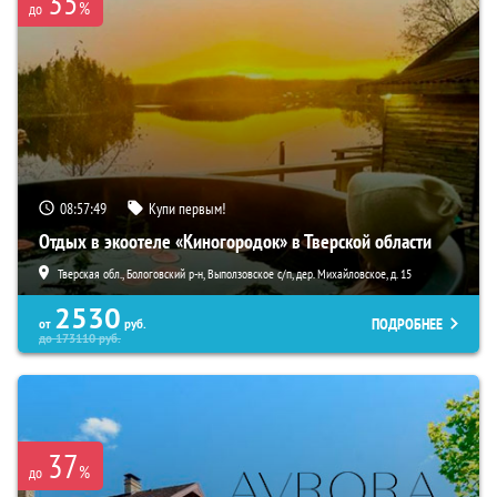
35
%
до
08:57:48
Купи первым!
Отдых в экоотеле «Киногородок» в Тверской области
Тверская обл., Бологовский р-н, Выползовское с/п, дер. Михайловское, д. 15
2530
ПОДРОБНЕЕ
от
руб.
до
173110
руб.
37
%
до