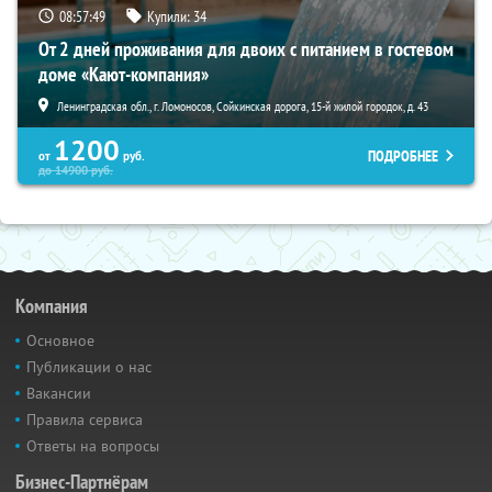
08:57:48
Купили:
34
От 2 дней проживания для двоих с питанием в гостевом
доме «Кают-компания»
Ленинградская обл., г. Ломоносов, Сойкинская дорога, 15-й жилой городок, д. 43
1200
ПОДРОБНЕЕ
от
руб.
до
14900
руб.
Компания
Основное
Публикации о нас
Вакансии
Правила сервиса
Ответы на вопросы
Бизнес-Партнёрам