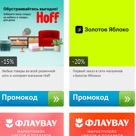
-15
%
-20
%
Любые товары во всей розничной
Первый заказ в сети магазинов
03:53:22
Получили:
83
03:53:22
Получи первым!
сети и интернет-магазине Hoff
«Золотое Яблоко»
Москва, 1-й Волоколамский проезд,
Россия
10с1
Промокод
Промокод