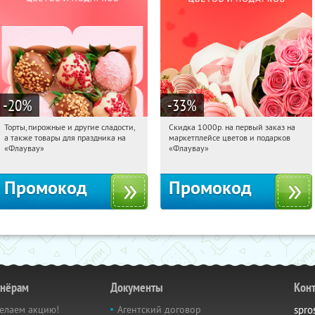
-20
%
-33
%
Торты, пирожные и другие сладости,
Скидка 1000р. на первый заказ на
03:53:22
Получили:
6
03:53:22
Получили:
18
а также товары для праздника на
маркетплейсе цветов и подарков
Россия
Россия
«Флаувау»
«Флаувау»
Промокод
Промокод
тнёрам
Документы
Кон
елаем акцию!
Агентский договор
spro