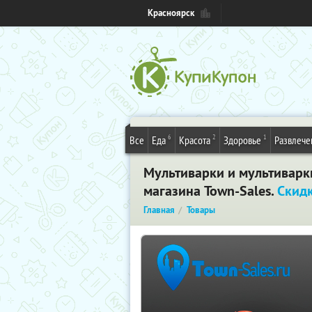
Красноярск
6
2
1
Все
Еда
Красота
Здоровье
Развлече
Мультиварки и мультиварки
магазина Town-Sales.
Скид
Главная
Товары