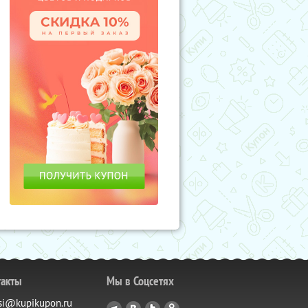
такты
Мы в Соцсетях
si@kupikupon.ru