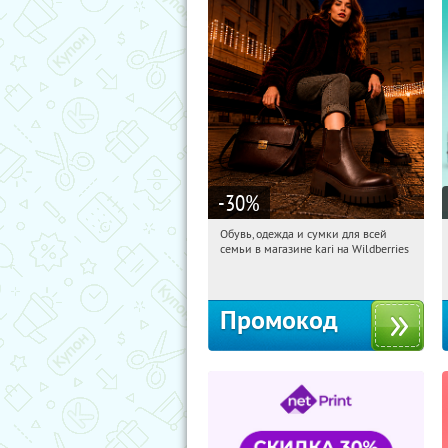
-30
%
Обувь, одежда и сумки для всей
03:53:22
Получили:
30
семьи в магазине kari на Wildberries
Россия
Промокод