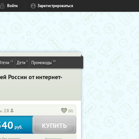
Войти
Зарегистрироваться
16
6
48
Отели
Дети
Промокоды
й России от интернет-
28
(0)
и:
540
КУПИТЬ
руб.
 без скидки: