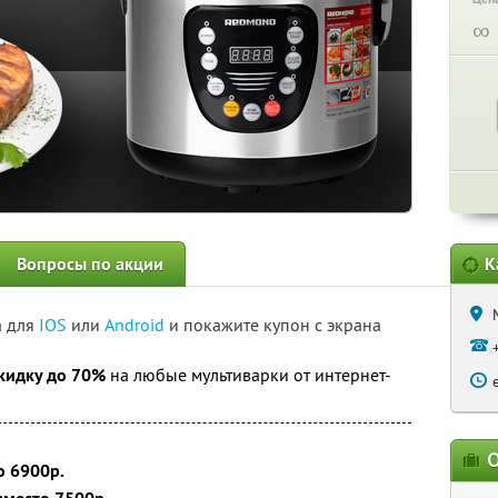
∞
Вопросы по акции
К
а для
IOS
или
Android
и покажите купон с экрана
кидку до 70%
на любые мультиварки от интернет-
О
о 6900р.