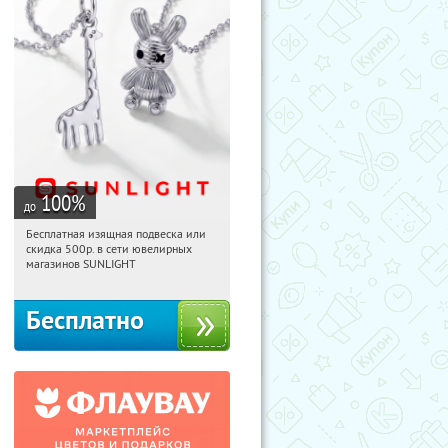
100
%
до
Бесплатная изящная подвеска или
03:53:22
Получили:
73
скидка 500р. в сети ювелирных
Россия
магазинов SUNLIGHT
Бесплатно