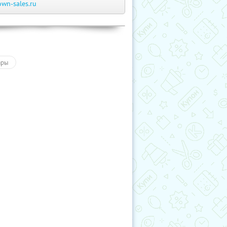
own-sales.ru
ары