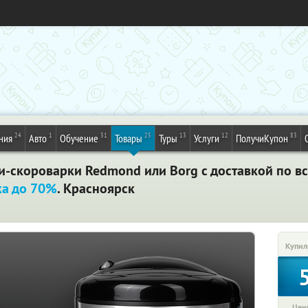
24
1
31
25
13
12
83
ния
Авто
Обучение
Товары
Туры
Услуги
ПолучиКупон
-скороварки Redmond или Borg с доставкой по все
ка до 70%
. Красноярск
Купил
Цена