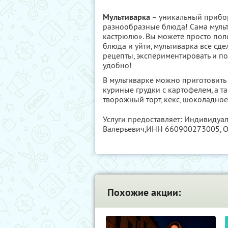
Мультиварка
– уникальный прибор
разнообразные блюда! Сама мульт
кастрюлю». Вы можете просто по
блюда и уйти, мультиварка все сд
рецепты, экспериментировать и п
удобно!
В мультиварке можно приготовить 
куриные грудки с картофелем, а т
творожный торт, кекс, шоколадное
Услуги предоставляет: Индивидуа
Валерьевич,
ИНН 660900273005
,
Похожие акции: