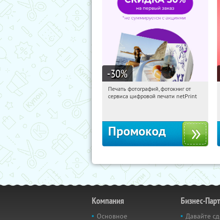
-30
%
Печать фотографий, фотокниг от
03:53:22
Получили:
4
сервиса цифровой печати netPrint
Россия
Промокод
Компания
Бизнес-Пар
Основное
Давайте сд