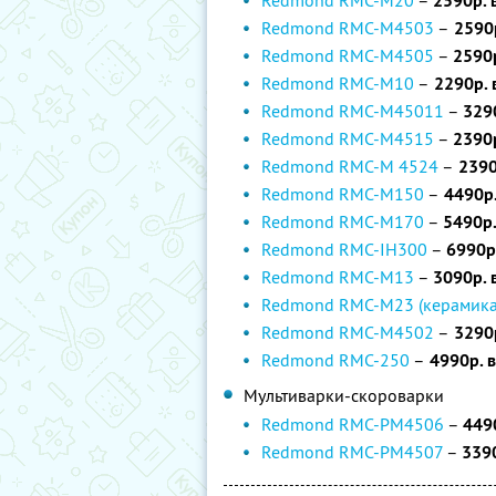
Redmond RMC-M20
–
2590р. 
Redmond RMC-M4503
–
2590р
Redmond RMC-M4505
–
2590р
Redmond RMC-M10
–
2290р. 
Redmond RMC-M45011
–
329
Redmond RMC-M4515
–
2390р
Redmond RMC-M 4524
–
2390
Redmond RMC-M150
–
4490р.
Redmond RMC-M170
–
5490р.
Redmond RMC-IH300
–
6990р
Redmond RMC-M13
–
3090р. 
Redmond RMC-M23 (керамика
Redmond RMC-M4502
–
3290р
Redmond RMC-250
–
4990р. в
Мультиварки-скороварки
Redmond RMC-PM4506
–
449
Redmond RMC-PM4507
–
3390